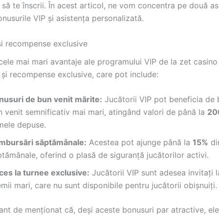
să te înscrii. În acest articol, ne vom concentra pe două a
onusurile VIP și asistența personalizată.
 și recompense exclusive
cele mai mari avantaje ale programului VIP de la zet casino
 și recompense exclusive, care pot include:
nusuri de bun venit mărite:
Jucătorii VIP pot beneficia de
 venit semnificativ mai mari, atingând valori de până la
20
mele depuse.
mbursări săptămânale:
Acestea pot ajunge până la
15%
di
tămânale, oferind o plasă de siguranță jucătorilor activi.
ces la turnee exclusive:
Jucătorii VIP sunt adesea invitați 
mii mari, care nu sunt disponibile pentru jucătorii obișnuiți.
ant de menționat că, deși aceste bonusuri par atractive, el