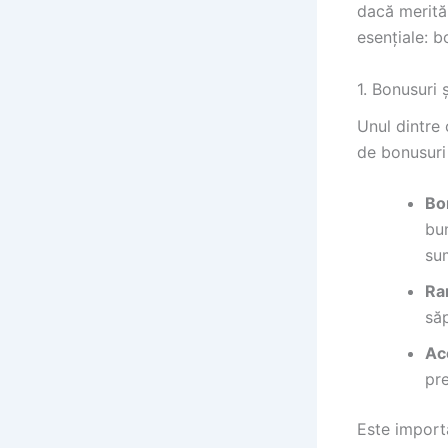
dacă merită 
esențiale: b
1. Bonusuri
Unul dintre 
de bonusuri
Bo
bun
su
Ra
săp
Ac
pre
Este import