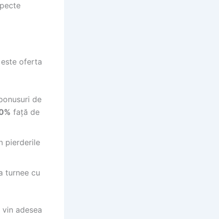
specte
 este oferta
 bonusuri de
0%
față de
n pierderile
la turnee cu
e vin adesea