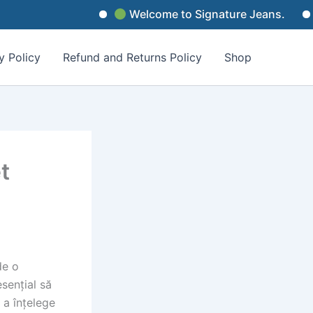
Welcome to Signature Jeans.
Si
y Policy
Refund and Returns Policy
Shop
t
de o
sențial să
 a înțelege