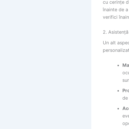
cu cerințe d
înainte de a
verifici îna
2. Asistență
Un alt aspec
personaliza
Ma
ocu
sun
Pr
de 
Ac
eve
opo