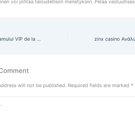
en voi johtaa taloudellisiin menetyksiin. Pelaa vastuullisest
Avantajele Programului VIP de la zet casino
 Comment
address will not be published.
Required fields are marked
*