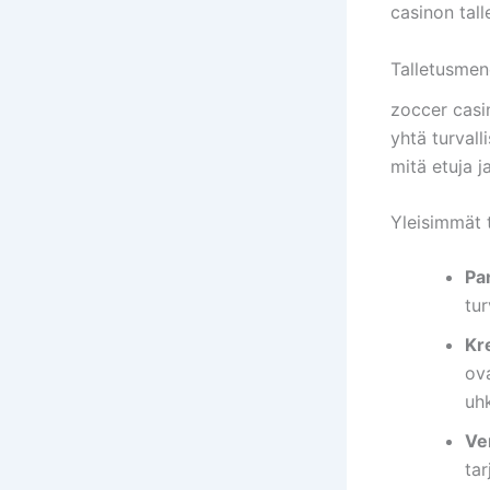
casinon tal
Talletusmen
zoccer casin
yhtä turvall
mitä etuja ja
Yleisimmät 
Pan
tur
Kre
ova
uhk
Ve
tar