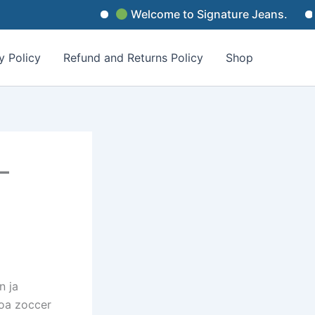
Welcome to Signature Jeans.
S
y Policy
Refund and Returns Policy
Shop
–
n ja
toa zoccer