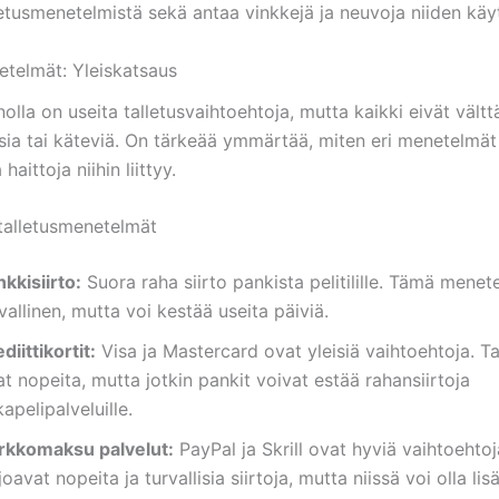
letusmenetelmistä sekä antaa vinkkejä ja neuvoja niiden käy
etelmät: Yleiskatsaus
olla on useita talletusvaihtoehtoja, mutta kaikki eivät vält
isia tai käteviä. On tärkeää ymmärtää, miten eri menetelmät 
 haittoja niihin liittyy.
talletusmenetelmät
kkisiirto:
Suora raha siirto pankista pelitilille. Tämä mene
vallinen, mutta voi kestää useita päiviä.
diittikortit:
Visa ja Mastercard ovat yleisiä vaihtoehtoja. Ta
t nopeita, mutta jotkin pankit voivat estää rahansiirtoja
apelipalveluille.
rkkomaksu palvelut:
PayPal ja Skrill ovat hyviä vaihtoehtoj
joavat nopeita ja turvallisia siirtoja, mutta niissä voi olla lis