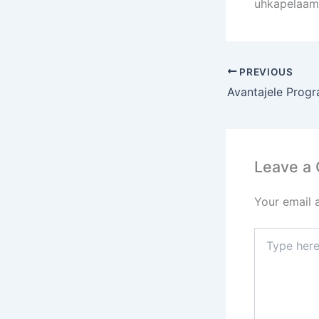
uhkapelaamin
PREVIOUS
Leave a
Your email 
Type
here..