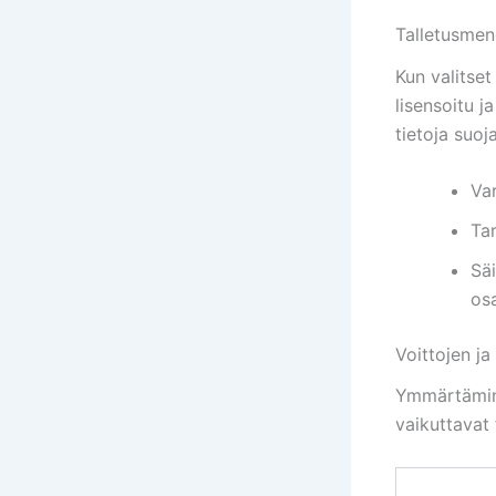
Talletusmen
Kun valitset
lisensoitu j
tietoja suoj
Var
Tar
Säi
osa
Voittojen j
Ymmärtämine
vaikuttavat 