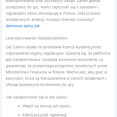
licencjonowania oraz uczciwych zasad. Zanim jednak
przejdziesz do gry, warto zapoznać się z zasadami i
regulacjami, które obowiązują w Polsce. Jeśli szukasz
dodatkowych atrakcji, możesz również rozważyć
darmowe spiny zet
.
Licencjonowanie i bezpieczeństwo
Zet Casino działa na podstawie licencji wydanej przez
odpowiednie organy regulacyjne. Upewnij się, że platforma
jest zarejestrowana i posiada stosowne zezwolenia, co
gwarantuje, że przestrzega przepisów określonych przez
Ministerstwo Finansów w Polsce. Ważne jest, aby grać w
kasynach, które są transparentne w swoich działaniach i
oferują bezpieczne środowisko do gry.
Jak zarejestrować się w zet casino
Wejdź na stronę zet casino.
Kliknij przycisk rejestracji.