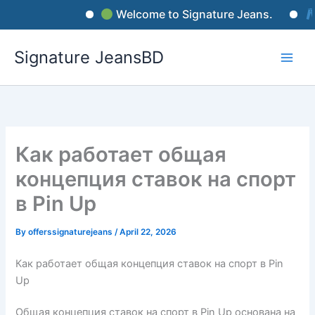
Skip
Welcome to Signature Jeans.
Si
to
content
Signature JeansBD
Как работает общая
концепция ставок на спорт
в Pin Up
By
offerssignaturejeans
/
April 22, 2026
Как работает общая концепция ставок на спорт в Pin
Up
Общая концепция ставок на спорт в Pin Up основана на