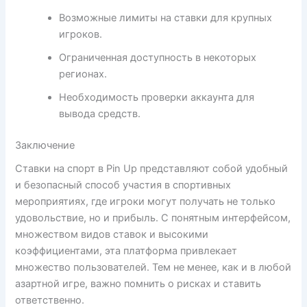
Возможные лимиты на ставки для крупных
игроков.
Ограниченная доступность в некоторых
регионах.
Необходимость проверки аккаунта для
вывода средств.
Заключение
Ставки на спорт в Pin Up представляют собой удобный
и безопасный способ участия в спортивных
мероприятиях, где игроки могут получать не только
удовольствие, но и прибыль. С понятным интерфейсом,
множеством видов ставок и высокими
коэффициентами, эта платформа привлекает
множество пользователей. Тем не менее, как и в любой
азартной игре, важно помнить о рисках и ставить
ответственно.