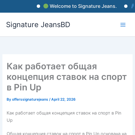
Skip
Welcome to Signature Jeans.
Si
to
content
Signature JeansBD
Как работает общая
концепция ставок на спорт
в Pin Up
By
offerssignaturejeans
/
April 22, 2026
Как работает общая концепция ставок на спорт в Pin
Up
Общая концепция ставок на спорт в Pin Up основана на