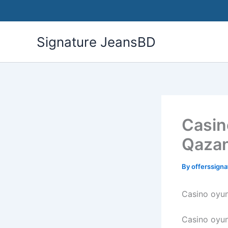
Skip
to
content
Signature JeansBD
Casino
Qazan
By
offerssign
Casino oyunl
Casino oyun