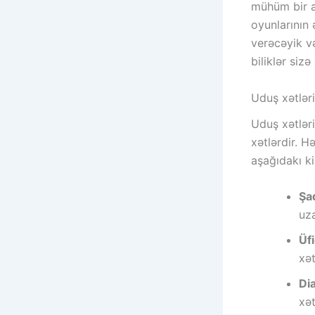
mühüm bir am
oyunlarının
verəcəyik v
biliklər si
Uduş xətləri
Uduş xətləri
xətlərdir. H
aşağıdakı ki
Şaq
uza
Üfi
xət
Di
xət