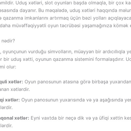
ildir. Uduş xətləri, slot oyunları başda olmaqla, bir çox k
 əsasında dayanır. Bu məqalədə, uduş xətləri haqqında məlu
ə qazanma imkanlarını artırmaq üçün bəzi yolları açıqlayac
zə daha müvəffəqiyyətli oyun təcrübəsi yaşamağınıza kömək
 nədir?
, oyunçunun vurduğu simvolların, müəyyən bir ardıcıllıqla ye
ər bir uduş xətti, oyunun qazanma sistemini formalaşdırır. Ud
mi olur:
uli xətlər:
Oyun panosunun atasına görə birbaşa yuxarıdan
nan xətlərdir.
qi xətlər:
Oyun panosunun yuxarısında və ya aşağısında yer
lərdir.
aqonal xətlər:
Eyni vaxtda bir neçə dik və ya üfiqi xəttin kes
lərdir.