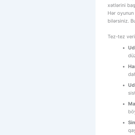
xətlərini b
Hər oyunun 
bilərsiniz. 
Tez-tez veri
Ud
dü
Ha
da
Udu
sis
Ma
böy
Si
qay