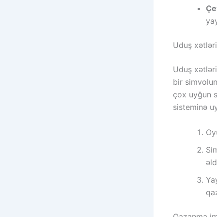
Çev
yay
Uduş xətləri
Uduş xətləri
bir simvolu
çox uyğun si
sisteminə uy
Oy
Sim
əld
Yay
qa
Qazanma imk