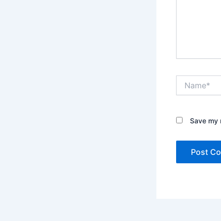
Name*
Save my n