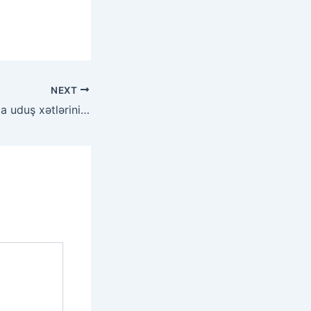
NEXT
Casino oyunlarında uduş xətlərinin izahı: Qazanma imkanlarını artırma yolları