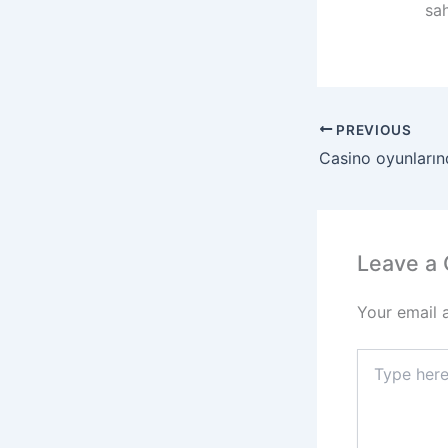
sah
PREVIOUS
Leave a
Your email 
Type
here..