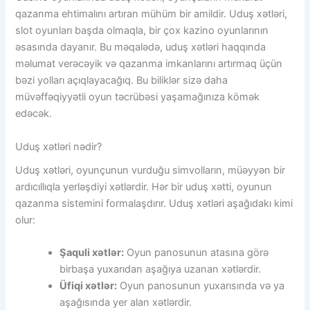
qazanma ehtimalını artıran mühüm bir amildir. Uduş xətləri,
slot oyunları başda olmaqla, bir çox kazino oyunlarının
əsasında dayanır. Bu məqalədə, uduş xətləri haqqında
məlumat verəcəyik və qazanma imkanlarını artırmaq üçün
bəzi yolları açıqlayacağıq. Bu biliklər sizə daha
müvəffəqiyyətli oyun təcrübəsi yaşamağınıza kömək
edəcək.
Uduş xətləri nədir?
Uduş xətləri, oyunçunun vurduğu simvolların, müəyyən bir
ardıcıllıqla yerləşdiyi xətlərdir. Hər bir uduş xətti, oyunun
qazanma sistemini formalaşdırır. Uduş xətləri aşağıdakı kimi
olur:
Şaquli xətlər:
Oyun panosunun atasına görə
birbaşa yuxarıdan aşağıya uzanan xətlərdir.
Üfiqi xətlər:
Oyun panosunun yuxarısında və ya
aşağısında yer alan xətlərdir.