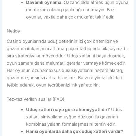
Davamlı oynama:
Qazanc əldə etmək üçün oyuna
müntəzəm olaraq qatılmağı unutmayın. Bəzi
oyunlar, vaxtla daha çox mükafat təklif edir.
Nəticə
Casino oyunlarında uduş xətlərinin izi çox önəmlidir və
qazanma imkanlarını artırmaq üçün tətbiq edə biləcəyiniz bir
sıra strategiyalar mövcuddur. Uduş xətlərini başa düşmək,
oyun zamanı daha məlumatlı qərarlar verməyə kömək edir.
Hər oyunun özünəməxsus xüsusiyyətlərini nəzərə alaraq,
qazanma şansınızı artıra bilərsiniz. Bu verdiyimiz təklifləri
tətbiq edərək, oyun təcrübənizi inkişaf etdirin.
Tez-tez verilən suallar (FAQ)
Uduş xətləri nəyə görə əhəmiyyətlidir?
Uduş
xətləri, simvolların uyğun düzlüşü ilə qazanan
kombinasiyaların formalaşmasını təmin edir.
Hansı oyunlarda daha çox uduş xətləri vardır?