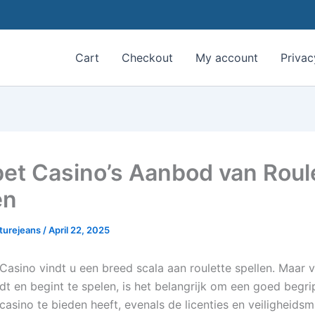
Cart
Checkout
My account
Privac
et Casino’s Aanbod van Roul
en
aturejeans
/
April 22, 2025
 Casino vindt u een breed scala aan roulette spellen. Maar 
dt en begint te spelen, is het belangrijk om een goed begr
casino te bieden heeft, evenals de licenties en veiligheids