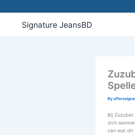
Skip
to
content
Signature JeansBD
Zuzub
Spell
By
offerssign
Bij Zuzubet
zich aanmel
van wat dit 