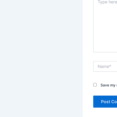
here..
Name*
Save my n