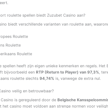
eert.
ort roulette spellen biedt Zuzubet Casino aan?
ino biedt verschillende varianten van roulette aan, waaron
ropees Roulette
ans Roulette
erikaans Roulette
e spellen heeft zijn eigen unieke kenmerken en regels. Het
eft bijvoorbeeld een
RTP (Return to Player) van 97,3%
, ter
aans roulette slechts
94,74%
is, vanwege de extra nul.
Casino veilig en betrouwbaar?
 Casino is gereguleerd door de
Belgische Kansspelcommi
t het casino moet voldoen aan strenge normen voor veiligh