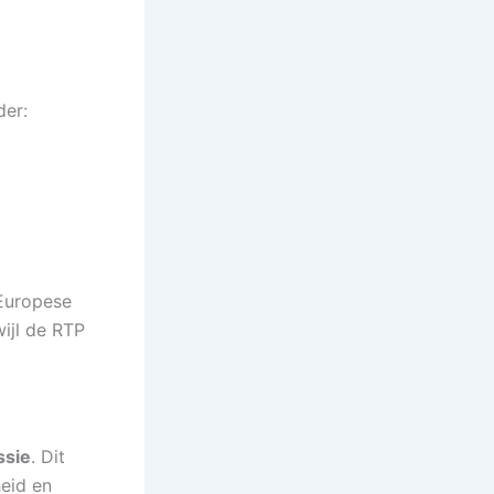
der:
 Europese
wijl de RTP
ssie
. Dit
eid en