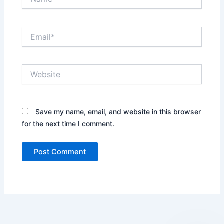
Email*
Website
Save my name, email, and website in this browser
for the next time I comment.