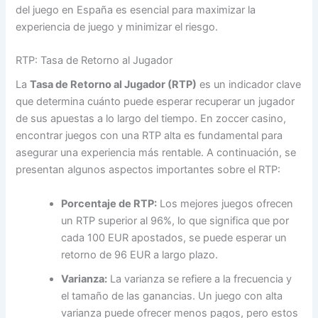
del juego en España es esencial para maximizar la
experiencia de juego y minimizar el riesgo.
RTP: Tasa de Retorno al Jugador
La
Tasa de Retorno al Jugador (RTP)
es un indicador clave
que determina cuánto puede esperar recuperar un jugador
de sus apuestas a lo largo del tiempo. En zoccer casino,
encontrar juegos con una RTP alta es fundamental para
asegurar una experiencia más rentable. A continuación, se
presentan algunos aspectos importantes sobre el RTP:
Porcentaje de RTP:
Los mejores juegos ofrecen
un RTP superior al 96%, lo que significa que por
cada 100 EUR apostados, se puede esperar un
retorno de 96 EUR a largo plazo.
Varianza:
La varianza se refiere a la frecuencia y
el tamaño de las ganancias. Un juego con alta
varianza puede ofrecer menos pagos, pero estos