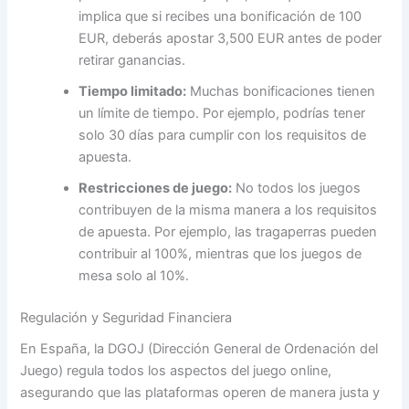
implica que si recibes una bonificación de 100
EUR, deberás apostar 3,500 EUR antes de poder
retirar ganancias.
Tiempo limitado:
Muchas bonificaciones tienen
un límite de tiempo. Por ejemplo, podrías tener
solo 30 días para cumplir con los requisitos de
apuesta.
Restricciones de juego:
No todos los juegos
contribuyen de la misma manera a los requisitos
de apuesta. Por ejemplo, las tragaperras pueden
contribuir al 100%, mientras que los juegos de
mesa solo al 10%.
Regulación y Seguridad Financiera
En España, la DGOJ (Dirección General de Ordenación del
Juego) regula todos los aspectos del juego online,
asegurando que las plataformas operen de manera justa y