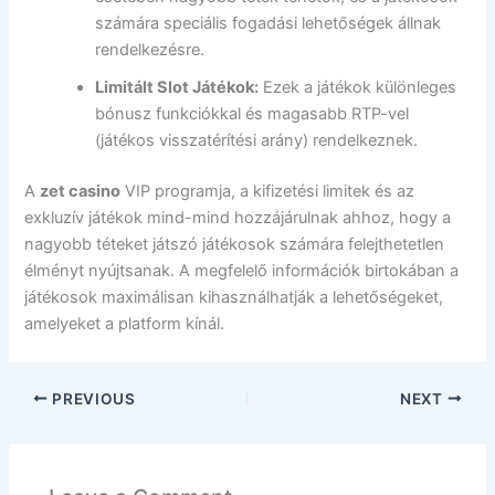
számára speciális fogadási lehetőségek állnak
rendelkezésre.
Limitált Slot Játékok:
Ezek a játékok különleges
bónusz funkciókkal és magasabb RTP-vel
(játékos visszatérítési arány) rendelkeznek.
A
zet casino
VIP programja, a kifizetési limitek és az
exkluzív játékok mind-mind hozzájárulnak ahhoz, hogy a
nagyobb téteket játszó játékosok számára felejthetetlen
élményt nyújtsanak. A megfelelő információk birtokában a
játékosok maximálisan kihasználhatják a lehetőségeket,
amelyeket a platform kínál.
PREVIOUS
NEXT