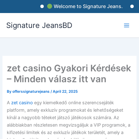
Skip
Welcome to Signature Jeans.
to
content
Signature JeansBD
zet casino Gyakori Kérdések
– Minden válasz itt van
By
offerssignaturejeans
/
April 22, 2025
A
zet casino
egy kiemelkedő online szerencsejáték
platform, amely exkluzív programokat és lehetőségeket
kínál a nagyobb téteket játszó játékosok számára. Az
alábbiakban részletesen megvizsgáljuk a VIP programok, a
kifizetési limitek és az exkluzív játékok területét, amely a