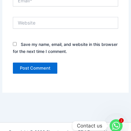
Website
Save my name, email, and website in this browser
for the next time I comment.
2
Contact us