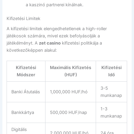
a kaszinó partnerei kínálnak.
Kifizetési Limitek
A kifizetési limitek elengedhetetlenek a high-roller
játékosok számára, mivel ezek befolyásolják a
játékélményt. A
zet casino
kifizetési politikája a
következőképpen alakul:
Kifizetési
Maximális Kifizetés
Kifizetési
Módszer
(HUF)
Idő
3-5
Banki Átutalás
1,000,000 HUF/hó
munkanap
1-3
Bankkártya
500,000 HUF/nap
munkanap
Digitális
2,000,000 HUF/hó
24 óra