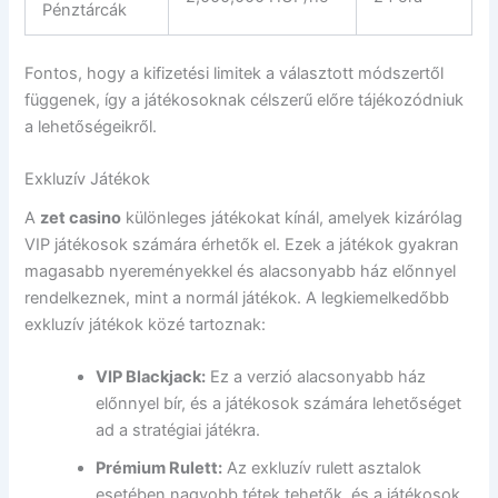
Pénztárcák
Fontos, hogy a kifizetési limitek a választott módszertől
függenek, így a játékosoknak célszerű előre tájékozódniuk
a lehetőségeikről.
Exkluzív Játékok
A
zet casino
különleges játékokat kínál, amelyek kizárólag
VIP játékosok számára érhetők el. Ezek a játékok gyakran
magasabb nyereményekkel és alacsonyabb ház előnnyel
rendelkeznek, mint a normál játékok. A legkiemelkedőbb
exkluzív játékok közé tartoznak:
VIP Blackjack:
Ez a verzió alacsonyabb ház
előnnyel bír, és a játékosok számára lehetőséget
ad a stratégiai játékra.
Prémium Rulett:
Az exkluzív rulett asztalok
esetében nagyobb tétek tehetők, és a játékosok