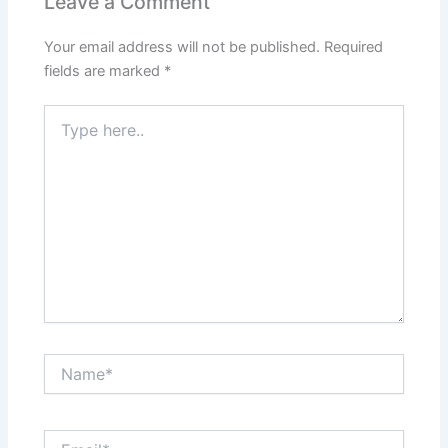
Leave a Comment
Your email address will not be published.
Required
fields are marked
*
Type
here..
Name*
Email*