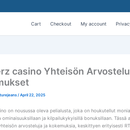
Cart
Checkout
My account
Privac
rz casino Yhteisön Arvostelut
mukset
aturejeans
/
April 22, 2025
ino on nousussa oleva pelialusta, joka on houkutellut monia
a ominaisuuksillaan ja kilpailukykyisillä bonuksillaan. Tässä a
yhteisön arvosteluja ja kokemuksia, keskittyen erityisesti R