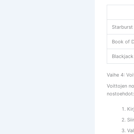
Starburst
Book of 
Blackjack
Vaihe 4: Vo
Voittojen n
nostoehdot:
Kir
Sii
Val