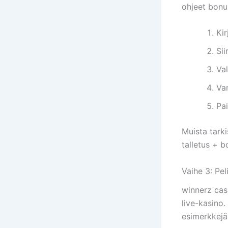
ohjeet bonu
Kir
Sii
Val
Var
Pai
Muista tark
talletus + b
Vaihe 3: Pel
winnerz casi
live-kasino.
esimerkkejä 