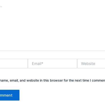
Email*
Website
ame, email, and website in this browser for the next time I commen