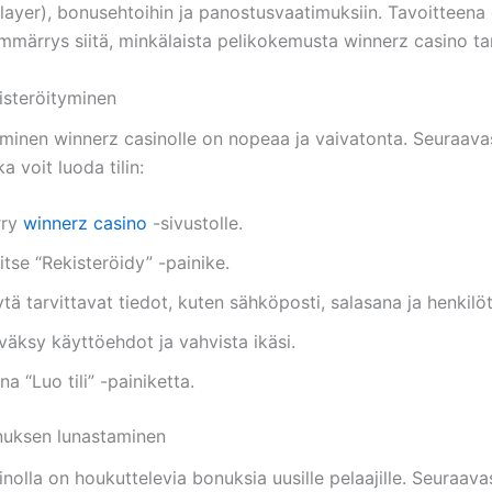
Player), bonusehtoihin ja panostusvaatimuksiin. Tavoitteena
ymmärrys siitä, minkälaista pelikokemusta winnerz casino ta
isteröityminen
yminen winnerz casinolle on nopeaa ja vaivatonta. Seuraav
a voit luoda tilin:
rry
winnerz casino
-sivustolle.
itse “Rekisteröidy” -painike.
tä tarvittavat tiedot, kuten sähköposti, salasana ja henkilöt
väksy käyttöehdot ja vahvista ikäsi.
na “Luo tili” -painiketta.
nuksen lunastaminen
nolla on houkuttelevia bonuksia uusille pelaajille. Seuraav