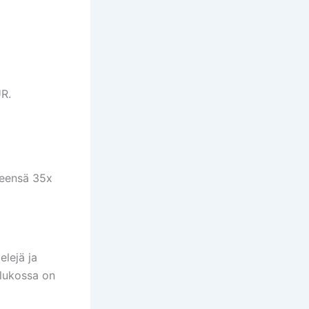
UR.
leensä 35x
elejä ja
ulukossa on