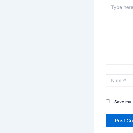
Type
here..
Name*
Save my n