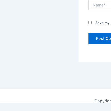
Name*
Save my n
Copyrig