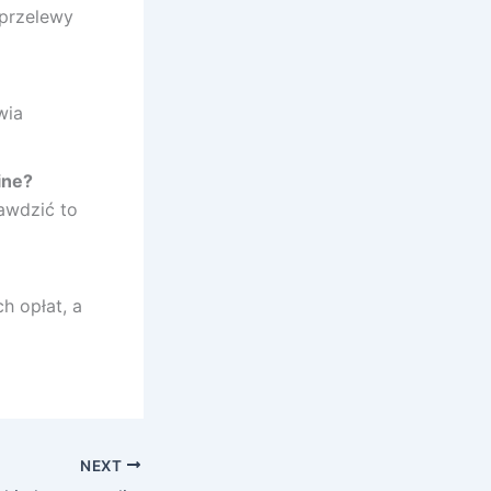
 przelewy
wia
ine?
rawdzić to
h opłat, a
NEXT