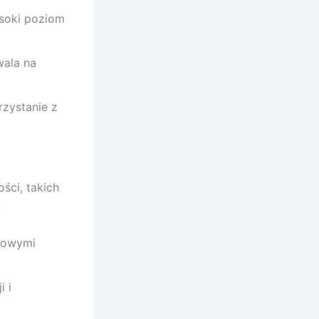
soki poziom
wala na
rzystanie z
ści, takich
:
kowymi
i i