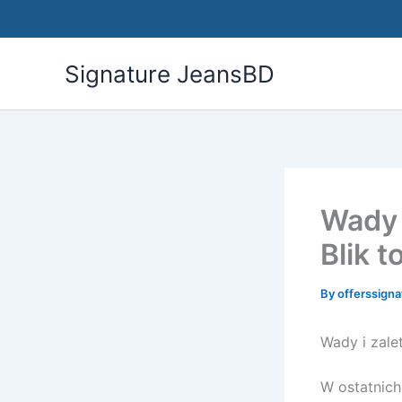
Skip
to
content
Signature JeansBD
Wady 
Blik 
By
offerssign
Wady i zale
W ostatnich