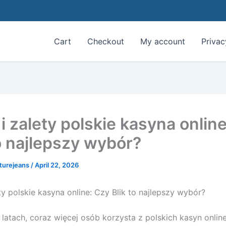
Cart
Checkout
My account
Privac
i zalety polskie kasyna onlin
to najlepszy wybór?
aturejeans
/
April 22, 2026
ty polskie kasyna online: Czy Blik to najlepszy wybór?
 latach, coraz więcej osób korzysta z polskich kasyn online