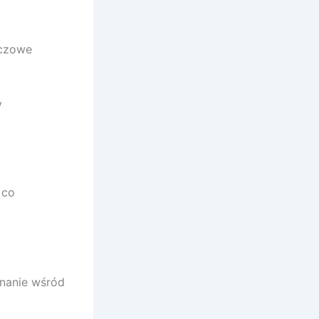
uczowe
y
 co
znanie wśród