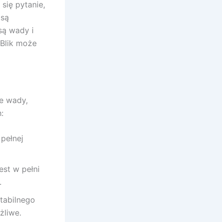
się pytanie,
 są
są wady i
 Blik może
ne wady,
:
pełnej
est w pełni
.
tabilnego
żliwe.