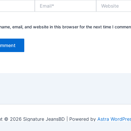
Email*
Website
ame, email, and website in this browser for the next time I commen
ht © 2026 Signature JeansBD | Powered by
Astra WordPre