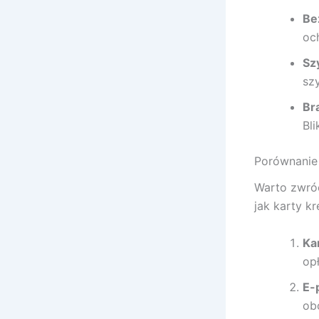
Be
oc
Sz
sz
Bra
Bl
Porównanie 
Warto zwróc
jak karty k
Ka
op
E-
ob