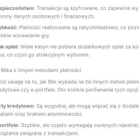
zpieczeństwo:
Transakcje są szyfrowane, co zapewnia wy
hrony danych osobowych i finansowych.
ybkość:
Płatności realizowane są natychmiastowo, co poz
ybkie wznawianie gry.
k opłat:
Wiele kasyn nie pobiera dodatkowych opłat za ko
ika, co czyni go atrakcyjnym wyborem.
Blika z innymi metodami płatności
ić uwagę na to, jak Blik wypada na tle innych metod płatno
redytowe czy e-portfele. Oto krótkie porównanie tych opcji
rty kredytowe:
Są wygodne, ale mogą wiązać się z dodat
łatami oraz brakiem anonimowości.
portfele:
Szybkie, ale często wymagają osobnych rejestracj
ciążenia związane z transakcjami.