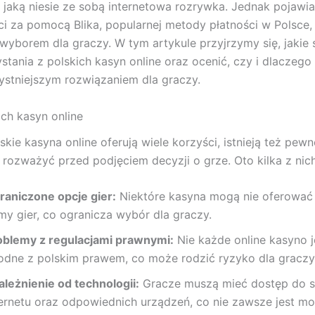
 jaką niesie ze sobą internetowa rozrywka. Jednak pojawia 
ci za pomocą Blika, popularnej metody płatności w Polsce,
wyborem dla graczy. W tym artykule przyjrzymy się, jakie 
ystania z polskich kasyn online oraz ocenić, czy i dlaczego
ystniejszym rozwiązaniem dla graczy.
ch kasyn online
skie kasyna online oferują wiele korzyści, istnieją też pew
 rozważyć przed podjęciem decyzji o grze. Oto kilka z nich
raniczone opcje gier:
Niektóre kasyna mogą nie oferować 
my gier, co ogranicza wybór dla graczy.
oblemy z regulacjami prawnymi:
Nie każde online kasyno j
odne z polskim prawem, co może rodzić ryzyko dla graczy
ależnienie od technologii:
Gracze muszą mieć dostęp do s
ternetu oraz odpowiednich urządzeń, co nie zawsze jest mo