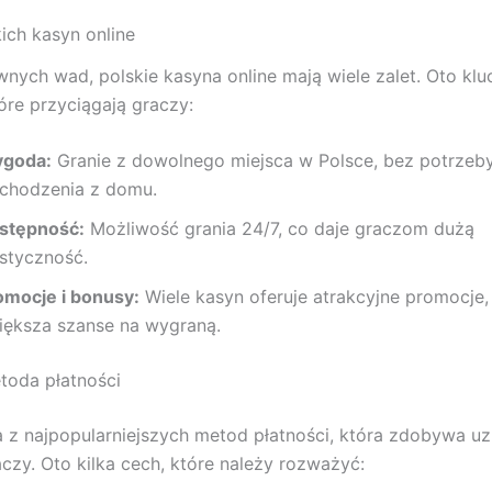
kich kasyn online
ych wad, polskie kasyna online mają wiele zalet. Oto kl
tóre przyciągają graczy:
goda:
Granie z dowolnego miejsca w Polsce, bez potrzeb
chodzenia z domu.
stępność:
Możliwość grania 24/7, co daje graczom dużą
astyczność.
omocje i bonusy:
Wiele kasyn oferuje atrakcyjne promocje,
iększa szanse na wygraną.
etoda płatności
na z najpopularniejszych metod płatności, która zdobywa u
aczy. Oto kilka cech, które należy rozważyć: