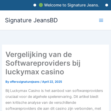
Skip
Welcome to Signature Jeans.
to
content
Signature JeansBD
Vergelijking van de
Softwareproviders bij
luckymax casino
By
offerssignaturejeans
/
April 22, 2025
Bij Luckymax Casino is het aanbod van softwareproviders
cruciaal voor de algehele spelerervaring. Dit artikel biedt
een kritische analyse van de verschillende
softwareproviders die aan dit casino zijn verbonden, met