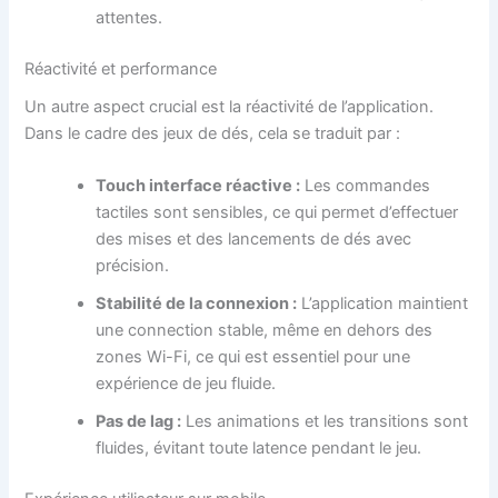
attentes.
Réactivité et performance
Un autre aspect crucial est la réactivité de l’application.
Dans le cadre des jeux de dés, cela se traduit par :
Touch interface réactive :
Les commandes
tactiles sont sensibles, ce qui permet d’effectuer
des mises et des lancements de dés avec
précision.
Stabilité de la connexion :
L’application maintient
une connection stable, même en dehors des
zones Wi-Fi, ce qui est essentiel pour une
expérience de jeu fluide.
Pas de lag :
Les animations et les transitions sont
fluides, évitant toute latence pendant le jeu.