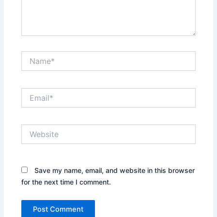
Name*
Email*
Website
Save my name, email, and website in this browser
for the next time I comment.