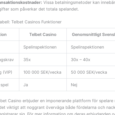
ansaktionskostnader:
Vissa betalningsmetoder kan innebä
gifter som påverkar det totala spelandet.
abell: Telbet Casinos Funktioner
tion
Telbet Casino
Genomsnittligt Svens
Spelinspektionen
Spelinspektionen
ngskrav
35x
30x – 40x
 (VIP)
100 000 SEK/vecka
50 000 SEK/vecka
 spel
Ja
Nej
elbet Casino erbjuder en imponerande plattform för spelar
r det viktigt att noggrant överväga både fördelarna och nac
egistrerar sig. För mer information om deras erbjudanden oc