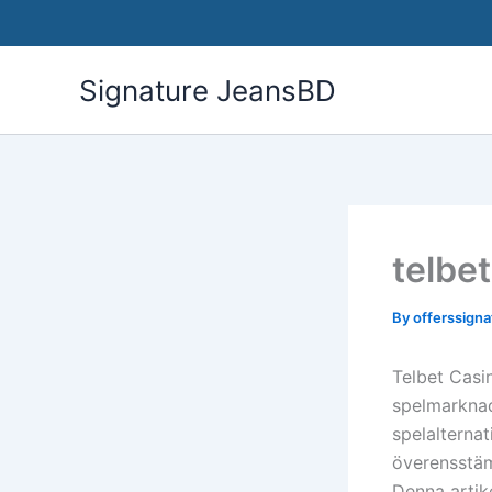
Skip
to
content
Signature JeansBD
telbe
By
offerssign
Telbet Casi
spelmarknad
spelalternat
överensstäm
Denna artik