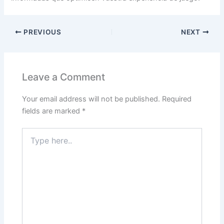
PREVIOUS
NEXT
Leave a Comment
Your email address will not be published.
Required
fields are marked
*
Type
here..