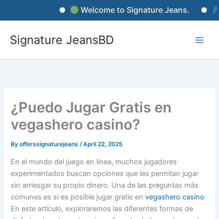
Skip
Welcome to Signature Jeans.
S
to
content
Signature JeansBD
¿Puedo Jugar Gratis en
vegashero casino?
By
offerssignaturejeans
/
April 22, 2025
En el mundo del juego en línea, muchos jugadores
experimentados buscan opciones que les permitan jugar
sin arriesgar su propio dinero. Una de las preguntas más
comunes es si es posible jugar gratis en
vegashero casino
.
En este artículo, exploraremos las diferentes formas de