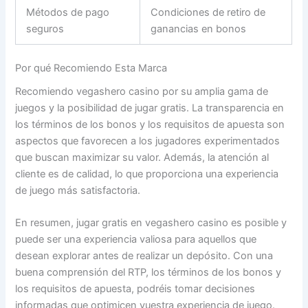
Métodos de pago
Condiciones de retiro de
seguros
ganancias en bonos
Por qué Recomiendo Esta Marca
Recomiendo vegashero casino por su amplia gama de
juegos y la posibilidad de jugar gratis. La transparencia en
los términos de los bonos y los requisitos de apuesta son
aspectos que favorecen a los jugadores experimentados
que buscan maximizar su valor. Además, la atención al
cliente es de calidad, lo que proporciona una experiencia
de juego más satisfactoria.
En resumen, jugar gratis en vegashero casino es posible y
puede ser una experiencia valiosa para aquellos que
desean explorar antes de realizar un depósito. Con una
buena comprensión del RTP, los términos de los bonos y
los requisitos de apuesta, podréis tomar decisiones
informadas que optimicen vuestra experiencia de juego.