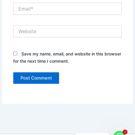
Email*
Website
Save my name, email, and website in this browser
for the next time I comment.
2