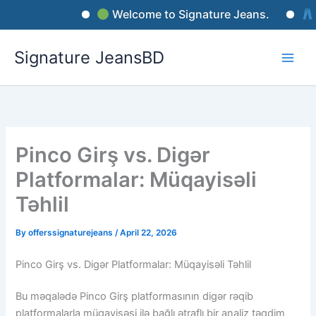
Skip
Welcome to Signature Jeans.
Si
to
content
Signature JeansBD
Pinco Girş vs. Digər
Platformalar: Müqayisəli
Təhlil
By
offerssignaturejeans
/
April 22, 2026
Pinco Girş vs. Digər Platformalar: Müqayisəli Təhlil
Bu məqalədə Pinco Girş platformasının digər rəqib
platformalarla müqayisəsi ilə bağlı ətraflı bir analiz təqdim