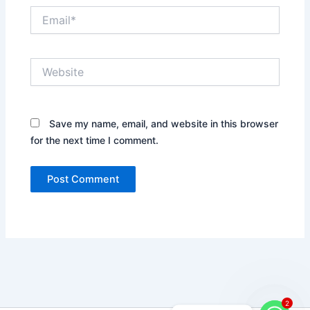
Email*
Website
Save my name, email, and website in this browser
for the next time I comment.
2