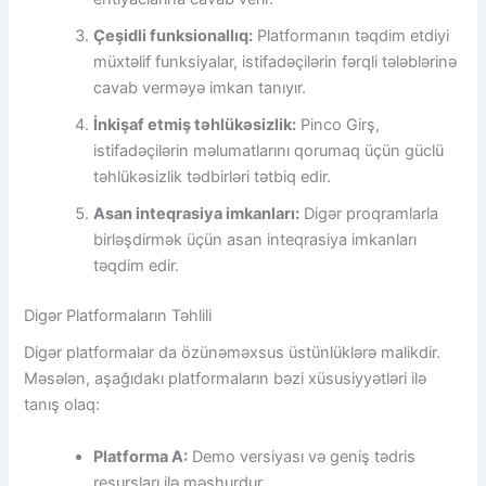
Çeşidli funksionallıq:
Platformanın təqdim etdiyi
müxtəlif funksiyalar, istifadəçilərin fərqli tələblərinə
cavab verməyə imkan tanıyır.
İnkişaf etmiş təhlükəsizlik:
Pinco Girş,
istifadəçilərin məlumatlarını qorumaq üçün güclü
təhlükəsizlik tədbirləri tətbiq edir.
Asan inteqrasiya imkanları:
Digər proqramlarla
birləşdirmək üçün asan inteqrasiya imkanları
təqdim edir.
Digər Platformaların Təhlili
Digər platformalar da özünəməxsus üstünlüklərə malikdir.
Məsələn, aşağıdakı platformaların bəzi xüsusiyyətləri ilə
tanış olaq:
Platforma A:
Demo versiyası və geniş tədris
resursları ilə məşhurdur.