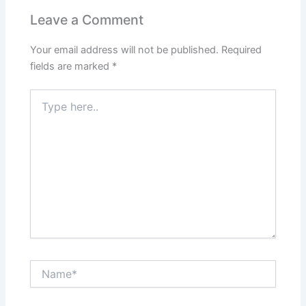
Leave a Comment
Your email address will not be published.
Required
fields are marked
*
Type
here..
Name*