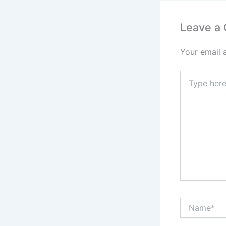
Leave a
Your email 
Type
here..
Name*