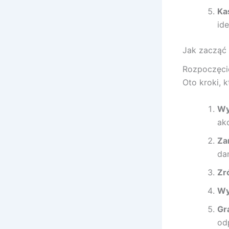
Ka
id
Jak zacząć 
Rozpoczęcie
Oto kroki, 
Wy
ak
Zar
da
Zr
Wy
Gr
od