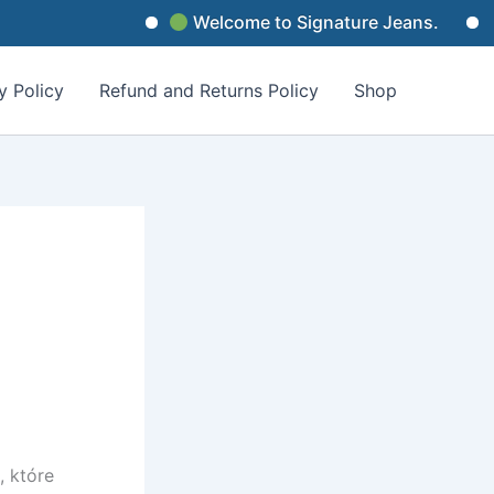
Welcome to Signature Jeans.
Signa
y Policy
Refund and Returns Policy
Shop
, które