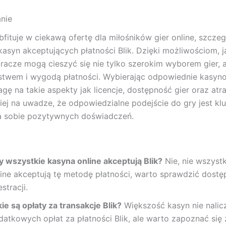
nie
fituje w ciekawą ofertę dla miłośników gier online, szczeg
kasyn akceptujących płatności Blik. Dzięki możliwościom, ja
gracze mogą cieszyć się nie tylko szerokim wyborem gier, a
twem i wygodą płatności. Wybierając odpowiednie kasyno
gę na takie aspekty jak licencje, dostępność gier oraz atr
ej na uwadze, że odpowiedzialne podejście do gry jest kl
a sobie pozytywnych doświadczeń.
y wszystkie kasyna online akceptują Blik?
Nie, nie wszyst
line akceptują tę metodę płatności, warto sprawdzić dost
estracji.
ie są opłaty za transakcje Blik?
Większość kasyn nie nalic
datkowych opłat za płatności Blik, ale warto zapoznać się 