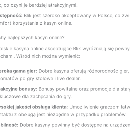
k, co czyni je bardziej atrakcyjnymi.
stępność:
Blik jest szeroko akceptowany w Polsce, co zw
mfort korzystania z kasyn online.
chy najlepszych kasyn online?
olskie kasyna online akceptujące Blik wyróżniają się pewn
echami. Wśród nich można wymienić:
eroka gama gier:
Dobre kasyna oferują różnorodność gier,
tomatów po gry stołowe i live dealer.
rakcyjne bonusy:
Bonusy powitalne oraz promocje dla stał
 kluczowe dla zachęcania do gry.
sokiej jakości obsługa klienta:
Umożliwienie graczom łat
ntaktu z obsługą jest niezbędne w przypadku problemów.
bilność:
Dobre kasyny powinny być dostępne na urządzen