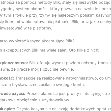
łatności za pomocą metody Blik, stały się niezwykle pożąda
ygodny system płatności, który pozwala na szybkie i bez
 W tym artykule przyjrzymy się najlepszym polskim kasynom
się liderami w akceptowaniu płatności Blik, oraz jakie cechy
inwestować w te platformy.
rto wybierać kasyna akceptujące Blik?
 akceptujących Blik ma wiele zalet. Oto kilka z nich:
zpieczeństwo:
Blik oferuje wysoki poziom ochrony transak
rawia, że gracze mogą czuć się pewnie.
ybkość:
Transakcje są realizowane natychmiastowo, co um
aczom błyskawiczne zasilanie swojego konta.
twość użycia:
Proces płatności jest prosty i intuicyjny, co 
datkowe obciążenie z użytkowników.
k opłat:
Często kasyna nie naliczają dodatkowych opłat za