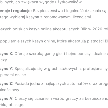
bilnych, co zwiększa wygodę użytkowników.
encje i regulacje:
Bezpieczeństwo i legalność działania są
atego wybieraj kasyna z renomowanymi licencjami.
pszych polskich kasyn online akceptujących Blik w 2026 ro
popularniejszych kasyn online, które akceptują płatności Bl
syno X:
Oferuje szeroką gamę gier i hojne bonusy. Idealne
aczy.
syno Y:
Specjalizuje się w grach stołowych z profesjonaln
pierami online.
syno Z:
Posiada jedne z najlepszych automatów oraz pro
alnościowy.
syno A:
Cieszy się uznaniem wśród graczy za bezpieczeńs
ybką obsługę.