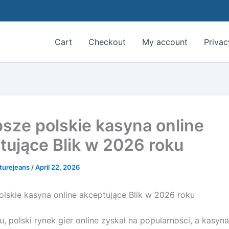
Cart
Checkout
My account
Privac
psze polskie kasyna online
tujące Blik w 2026 roku
aturejeans
/
April 22, 2026
olskie kasyna online akceptujące Blik w 2026 roku
, polski rynek gier online zyskał na popularności, a kasyna