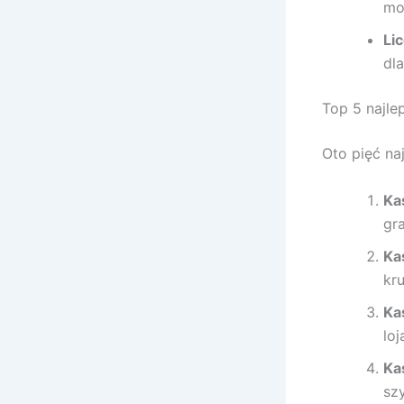
mo
Lic
dl
Top 5 najle
Oto pięć naj
Ka
gr
Ka
kru
Ka
loj
Ka
sz