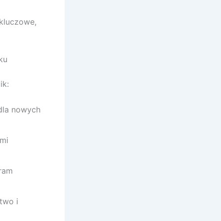
 kluczowe,
ku
ik:
 dla nowych
ymi
gram
two i