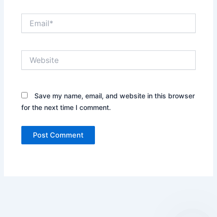
Email*
Website
Save my name, email, and website in this browser
for the next time I comment.