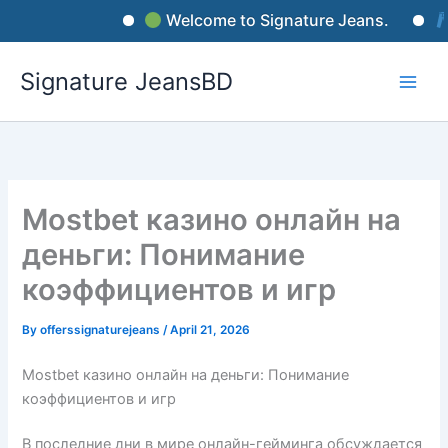
Skip
Welcome to Signature Jeans.
S
to
content
Signature JeansBD
Mostbet казино онлайн на
деньги: Понимание
коэффициентов и игр
By
offerssignaturejeans
/
April 21, 2026
Mostbet казино онлайн на деньги: Понимание
коэффициентов и игр
В последние дни в мире онлайн-гейминга обсуждается