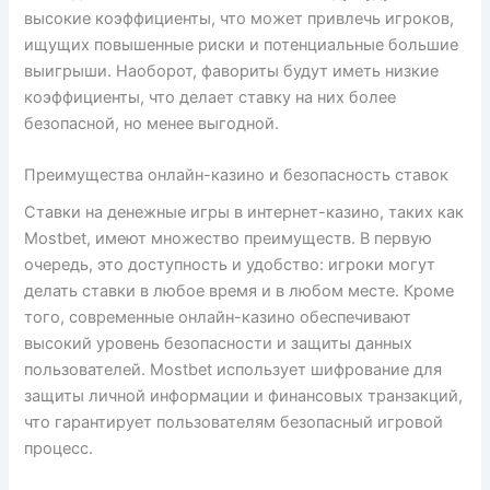
высокие коэффициенты, что может привлечь игроков,
ищущих повышенные риски и потенциальные большие
выигрыши. Наоборот, фавориты будут иметь низкие
коэффициенты, что делает ставку на них более
безопасной, но менее выгодной.
Преимущества онлайн-казино и безопасность ставок
Ставки на денежные игры в интернет-казино, таких как
Mostbet, имеют множество преимуществ. В первую
очередь, это доступность и удобство: игроки могут
делать ставки в любое время и в любом месте. Кроме
того, современные онлайн-казино обеспечивают
высокий уровень безопасности и защиты данных
пользователей. Mostbet использует шифрование для
защиты личной информации и финансовых транзакций,
что гарантирует пользователям безопасный игровой
процесс.