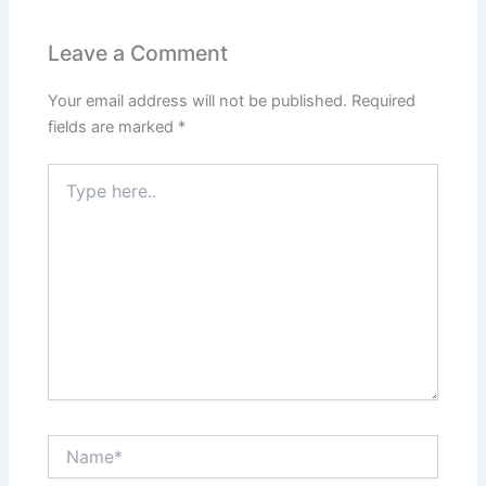
Leave a Comment
Your email address will not be published.
Required
fields are marked
*
Type
here..
Name*