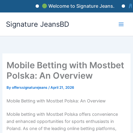
Skip
Welcome to Signature Jeans.
Si
to
content
Signature JeansBD
Mobile Betting with Mostbet
Polska: An Overview
By
offerssignaturejeans
/
April 21, 2026
Mobile Betting with Mostbet Polska: An Overview
Mobile betting with Mostbet Polska offers convenience
and enhanced opportunities for sports enthusiasts in
Poland. As one of the leading online betting platforms,