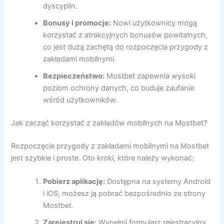
dyscyplin.
Bonusy i promocje:
Nowi użytkownicy mogą
korzystać z atrakcyjnych bonusów powitalnych,
co jest dużą zachętą do rozpoczęcia przygody z
zakładami mobilnymi.
Bezpieczeństwo:
Mostbet zapewnia wysoki
poziom ochrony danych, co buduje zaufanie
wśród użytkowników.
Jak zacząć korzystać z zakładów mobilnych na Mostbet?
Rozpoczęcie przygody z zakładami mobilnymi na Mostbet
jest szybkie i proste. Oto kroki, które należy wykonać:
Pobierz aplikację:
Dostępna na systemy Android
i iOS, możesz ją pobrać bezpośrednio ze strony
Mostbet.
Zarejestruj się:
Wypełnij formularz rejestracyjny,