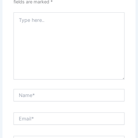
fields are marked
*
Type
here..
Name*
Email*