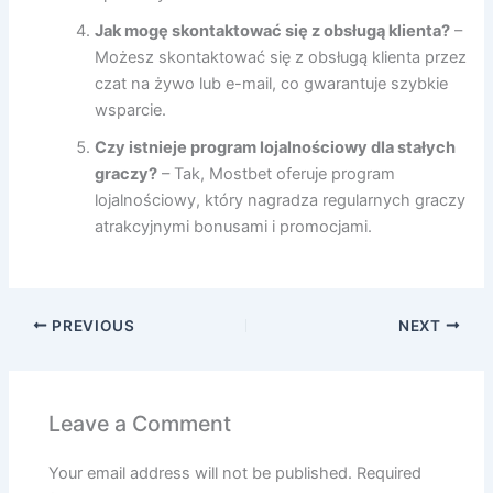
Jak mogę skontaktować się z obsługą klienta?
–
Możesz skontaktować się z obsługą klienta przez
czat na żywo lub e-mail, co gwarantuje szybkie
wsparcie.
Czy istnieje program lojalnościowy dla stałych
graczy?
– Tak, Mostbet oferuje program
lojalnościowy, który nagradza regularnych graczy
atrakcyjnymi bonusami i promocjami.
PREVIOUS
NEXT
Leave a Comment
Your email address will not be published.
Required