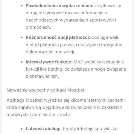
Powiadomienia o wydarzeniach:
Użytkownicy
mogą otrzymywać na czas informacje o
nadchodzących wydarzeniach sportowych i
promocjach.
Różnorodność opcji płatności:
Obsługa wielu
metod płatności pozwala na szybkie i wygodne
dokonywanie transakcji.
Interaktywne funkcje:
Możliwość korzystania z
funkcji live betting, co zwiększa emocje związane
z obstawianiem.
Najważniejsze cechy aplikacji Mostbet
Aplikacja Mostbet wyróżnia się kilkoma istotnymi cechami,
które zapewniają wyjątkowe doświadczenia w zakładach
mobilnych. Oto niektóre z nich:
Łatwość obsługi:
Prosty interfejs sprawia, że