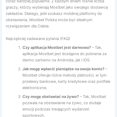
coraz bardziej popularne. Z każdym dniem rośnie liczba
graczy, którzy wybierają Mostbet jako swojego dostawcę
zakładów. Dlatego, jeśli szukasz mobilnej platformy do
obstawiania, Mostbet Polska może być idealnym
rozwiązaniem dla Ciebie.
Najczęściej zadawane pytania (FAQ)
Czy aplikacja Mostbet jest darmowa?
– Tak,
aplikacja Mostbet jest dostępna do pobrania za
darmo zarówno na Androida, jak i iOS.
Jak mogę wpłacić pieniądze na swoje konto?
–
Mostbet oferuje różne metody płatności, w tym
przelewy bankowe, karty kredytowe oraz portfele
elektroniczne.
Czy mogę obstawiać na żywo?
– Tak, Mostbet
pozwala na obstawianie na żywo, co dodaje
emocji podczas trwających wydarzeń
sportowych.