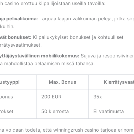
 casino erottuu kilpailijoistaan useilla tavoilla:
ja pelivalikoima:
Tarjoaa laajan valikoiman pelejä, jotka sop
kuihin.
vät bonukset:
Kilpailukykyiset bonukset ja kohtuulliset
errätysvaatimukset.
yttäjäystävällinen mobiilikokemus:
Sujuva ja responsiivinen
ka mahdollistaa pelaamisen missä tahansa.
ustyyppi
Max. Bonus
Kierrätysvaa
obonus
200 EUR
35x
rrokset
50 kierrosta
Ei vaatimusta
a voidaan todeta, että winningzrush casino tarjoaa erinom