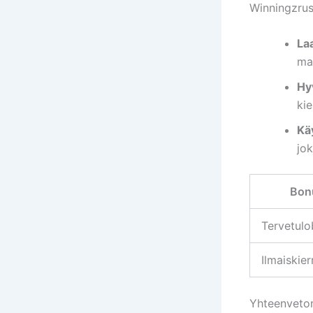
Winningzrush
Laa
ma
Hy
ki
Kä
jo
Bon
Tervetul
Ilmaiskie
Yhteenveton