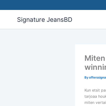
Skip
to
content
Signature JeansBD
Miten
winni
By
offerssign
Kun etsit p
tarjoaa houk
miten vertai