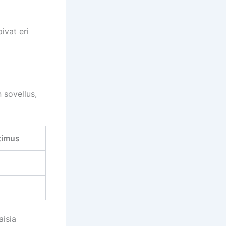
ivat eri
 sovellus,
timus
aisia