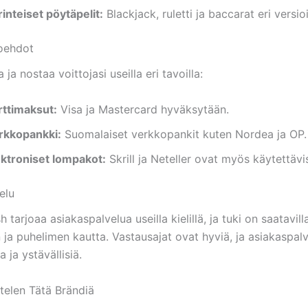
inteiset pöytäpelit:
Blackjack, ruletti ja baccarat eri versio
oehdot
a ja nostaa voittojasi useilla eri tavoilla:
rttimaksut:
Visa ja Mastercard hyväksytään.
rkkopankki:
Suomalaiset verkkopankit kuten Nordea ja OP.
ektroniset lompakot:
Skrill ja Neteller ovat myös käytettävi
elu
 tarjoaa asiakaspalvelua useilla kielillä, ja tuki on saatavilla
ja puhelimen kautta. Vastausajat ovat hyviä, ja asiakaspalv
 ja ystävällisiä.
ttelen Tätä Brändiä