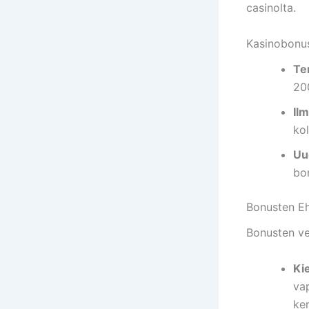
casinolta.
Kasinobonus
Te
20
Il
kol
Uu
bo
Bonusten E
Bonusten ver
Ki
vap
ker