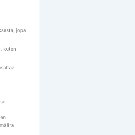
sesta, jopa
, kuten
isältää
si:
jen
y määrä