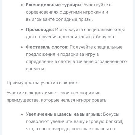
Еженедельные турниры:
Участвуйте в
соревнованиях с другими игроками и
выигрывайте солидные призы.
Промокоды:
Используйте специальные коды
для получения дополнительных бонусов.
Фестиваль слотов:
Получайте специальные
предложения и подарки за игру в
определенные слоты в течение ограниченного
времени.
Преимущества участия в акциях
Участие в акциях имеет свои неоспоримые
преимущества, которые нельзя игнорировать:
Увеличенные шансы на выигрыш:
Бонусы
позволяют увеличить вашу игровую bankroll,
что, в свою очередь, повышает шансы на