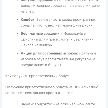
дополнительные средства при внесении денег
на счет.
Кэшбэк:
Верните часть своих проигранных
средств, что позволяет уменьшить риски.
Бесплатные вращения:
Используйте
фриспины для игры в слоты и увеличения
шансов на выигрыш.
Акции для постоянных игроков:
Лояльные
игроки могут рассчитывать на регулярные
предложения и бонусы.
Как получить приветственный бонус
Получение приветственного бонуса на Пин Ап казино
состоит из нескольких простых шагов:
Зарегистрируйтесь на официальном сайте