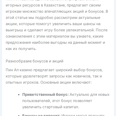
игорных ресурсов в Казахстане, предлагает своим
игрокам множество впечатляющих акций и бонусов. В
этой статье мы подробно рассмотрим актуальные
акции, которые помогут увеличить ваши шансы на
выигрыш и сделают игру более увлекательной. После
ознакомления с этим материалом вы узнаете, какие
предложения наиболее выгодны на данный момент и
как их получить.
Разнообразие бонусов и акций
Пин Ап казино предлагает широкий выбор бонусов,
которые удовлетворят запросы как новичков, так и
опытных игроков. Основные акции включают:
Приветственный бонус:
Актуально для новых
пользователей, этот бонус позволяет
увеличить стартовый капитал.
Бонусы на депозит:
Игроки могут получать