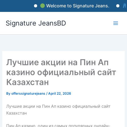
Skip
Welcome to Signature Jeans.
Si
to
content
Signature JeansBD
Лучшие акции на Пин Ап
казино официальный сайт
Казахстан
By
offerssignaturejeans
/
April 22, 2026
Лучшие акции на Пин Ап казино официальный сайт
Казахстан
Пин Ап казино, один из самых популярных онлайн-