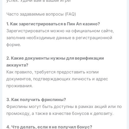
успех. Удачи вам в вашей игре!
Часто задаваемые вопросы (FAQ)
1. Как зарегистрироваться в Пин Ап казино?
Зарегистрироваться можно на официальном сайте,
заполнив необходимые данные в регистрационной
форме.
2. Какие документы нужны для верификации
аккаунта?
Как правило, требуется предоставить копии
документов, подтверждающих личность и адрес
проживания.
3. Как получить фриспины?
Фриспины могут быть доступны в рамках акций или по
промокоду, а также в качестве бонусов к депозиту.
4. Что делать, если я не получил бонус?