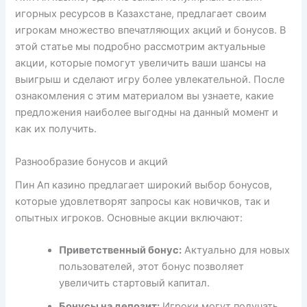
игорных ресурсов в Казахстане, предлагает своим
игрокам множество впечатляющих акций и бонусов. В
этой статье мы подробно рассмотрим актуальные
акции, которые помогут увеличить ваши шансы на
выигрыш и сделают игру более увлекательной. После
ознакомления с этим материалом вы узнаете, какие
предложения наиболее выгодны на данный момент и
как их получить.
Разнообразие бонусов и акций
Пин Ап казино предлагает широкий выбор бонусов,
которые удовлетворят запросы как новичков, так и
опытных игроков. Основные акции включают:
Приветственный бонус:
Актуально для новых
пользователей, этот бонус позволяет
увеличить стартовый капитал.
Бонусы на депозит:
Игроки могут получать