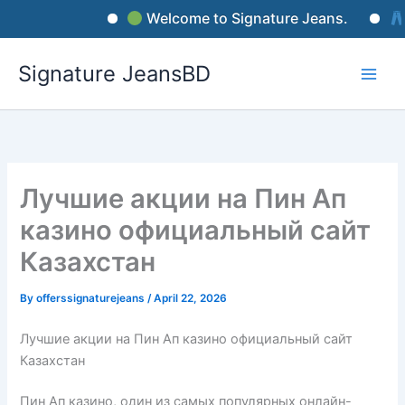
Skip
Welcome to Signature Jeans.
Si
to
content
Signature JeansBD
Лучшие акции на Пин Ап
казино официальный сайт
Казахстан
By
offerssignaturejeans
/
April 22, 2026
Лучшие акции на Пин Ап казино официальный сайт
Казахстан
Пин Ап казино, один из самых популярных онлайн-