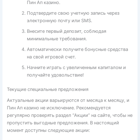
Пин Ап казино.
Подтвердите свою учетную запись через
электронную почту или SMS.
Внесите первый депозит, соблюдая
минимальные требования.
Автоматически получите бонусные средства
на свой игровой счет.
Начните играть с увеличенным капиталом и
получайте удовольствие!
Текущие специальные предложения
Актуальные акции варьируются от месяца к месяцу, и
Пин Ап казино не исключение. Рекомендуется
регулярно проверять раздел “Акции” на сайте, чтобы не
пропустить выгодные предложения. В настоящий
момент доступны следующие акции: