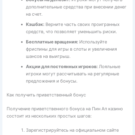
дополнительные средства при внесении денег
на счет.
Кэшбэк:
Верните часть своих проигранных
средств, что позволяет уменьшить риски.
Бесплатные вращения:
Используйте
фриспины для игры в слоты и увеличения
шансов на выигрыш.
Акции для постоянных игроков:
Лояльные
игроки могут рассчитывать на регулярные
предложения и бонусы.
Как получить приветственный бонус
Получение приветственного бонуса на Пин Ап казино
состоит из нескольких простых шагов:
Зарегистрируйтесь на официальном сайте