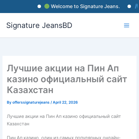
Skip
Welcome to Signature Jeans.
Si
to
content
Signature JeansBD
Лучшие акции на Пин Ап
казино официальный сайт
Казахстан
By
offerssignaturejeans
/
April 22, 2026
Лучшие акции на Пин Ап казино официальный сайт
Казахстан
Пин Ап казино, один из самых популярных онлайн-