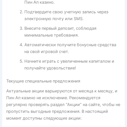
Пин Ап казино.
Подтвердите свою учетную запись через
электронную почту или SMS.
Внесите первый депозит, соблюдая
минимальные требования.
Автоматически получите бонусные средства
на свой игровой счет.
Начните играть с увеличенным капиталом и
получайте удовольствие!
Текущие специальные предложения
Актуальные акции варьируются от месяца к месяцу, и
Пин Ап казино не исключение. Рекомендуется
регулярно проверять раздел “Акции” на сайте, чтобы не
пропустить выгодные предложения. В настоящий
момент доступны следующие акции: