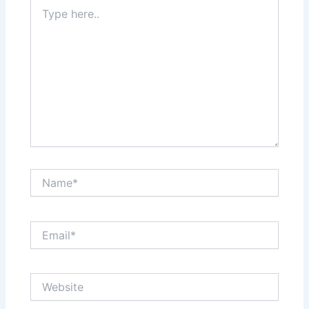
Type
here..
Name*
Email*
Website