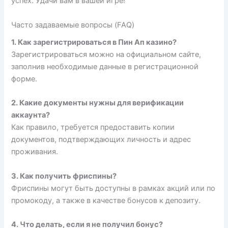
успех. Удачи вам в вашей игре!
Часто задаваемые вопросы (FAQ)
1. Как зарегистрироваться в Пин Ап казино?
Зарегистрироваться можно на официальном сайте,
заполнив необходимые данные в регистрационной
форме.
2. Какие документы нужны для верификации
аккаунта?
Как правило, требуется предоставить копии
документов, подтверждающих личность и адрес
проживания.
3. Как получить фриспины?
Фриспины могут быть доступны в рамках акций или по
промокоду, а также в качестве бонусов к депозиту.
4. Что делать, если я не получил бонус?