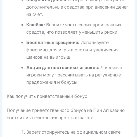
дополнительные средства при внесении денег
на счет.
Кэшбэк:
Верните часть своих проигранных
средств, что позволяет уменьшить риски.
Бесплатные вращения:
Используйте
фриспины для игры в слоты и увеличения
шансов на выигрыш.
Акции для постоянных игроков:
Лояльные
игроки могут рассчитывать на регулярные
предложения и бонусы.
Как получить приветственный бонус
Получение приветственного бонуса на Пин Ап казино
состоит из нескольких простых шагов:
Зарегистрируйтесь на официальном сайте