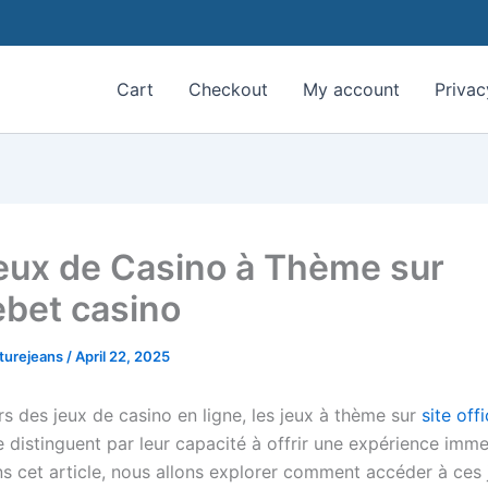
Cart
Checkout
My account
Privac
eux de Casino à Thème sur
ebet casino
aturejeans
/
April 22, 2025
rs des jeux de casino en ligne, les jeux à thème sur
site offi
 distinguent par leur capacité à offrir une expérience imm
s cet article, nous allons explorer comment accéder à ces j