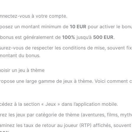
nnectez-vous à votre compte.
posez un montant minimum de
10 EUR
pour activer le bonu
 bonus est généralement de
100%
jusqu’à
500 EUR
.
surez-vous de respecter les conditions de mise, souvent fi
 montant du bonus.
oisir un jeu à thème
ropose une large gamme de jeux à thème. Voici comment ch
édez à la section « Jeux » dans l’application mobile.
trez les jeux par catégorie de thème (aventures, films, myth
aminez les taux de retour au joueur (RTP) affichés, souvent