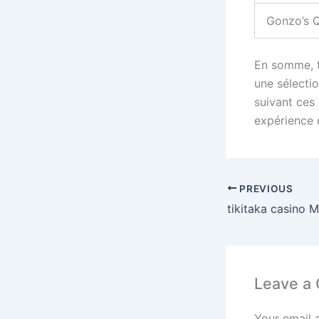
Gonzo’s 
En somme, t
une sélecti
suivant ces
expérience 
PREVIOUS
Leave a
Your email 