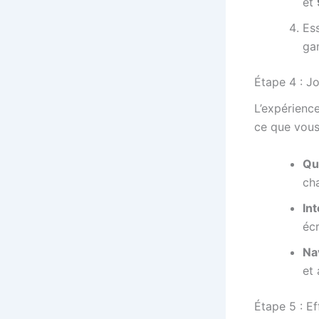
et
Ess
ga
Étape 4 : J
L’expérienc
ce que vous
Qua
ch
Int
écr
Nav
et
Étape 5 : Ef