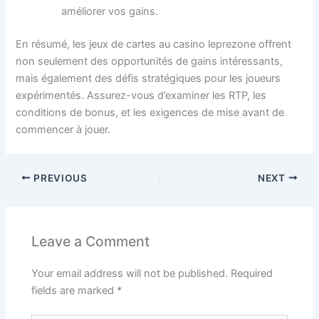
améliorer vos gains.
En résumé, les jeux de cartes au casino leprezone offrent
non seulement des opportunités de gains intéressants,
mais également des défis stratégiques pour les joueurs
expérimentés. Assurez-vous d’examiner les RTP, les
conditions de bonus, et les exigences de mise avant de
commencer à jouer.
PREVIOUS
NEXT
Leave a Comment
Your email address will not be published.
Required
fields are marked
*