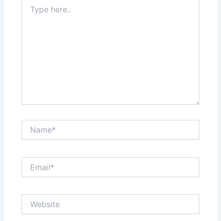
Type
here..
Name*
Email*
Website