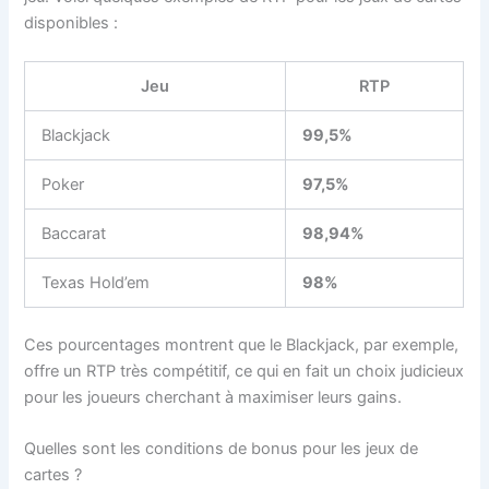
disponibles :
Jeu
RTP
Blackjack
99,5%
Poker
97,5%
Baccarat
98,94%
Texas Hold’em
98%
Ces pourcentages montrent que le Blackjack, par exemple,
offre un RTP très compétitif, ce qui en fait un choix judicieux
pour les joueurs cherchant à maximiser leurs gains.
Quelles sont les conditions de bonus pour les jeux de
cartes ?