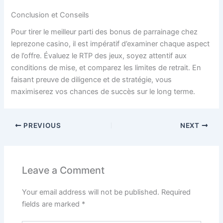
Conclusion et Conseils
Pour tirer le meilleur parti des bonus de parrainage chez
leprezone casino, il est impératif d’examiner chaque aspect
de l’offre. Évaluez le RTP des jeux, soyez attentif aux
conditions de mise, et comparez les limites de retrait. En
faisant preuve de diligence et de stratégie, vous
maximiserez vos chances de succès sur le long terme.
PREVIOUS
NEXT
Leave a Comment
Your email address will not be published.
Required
fields are marked
*