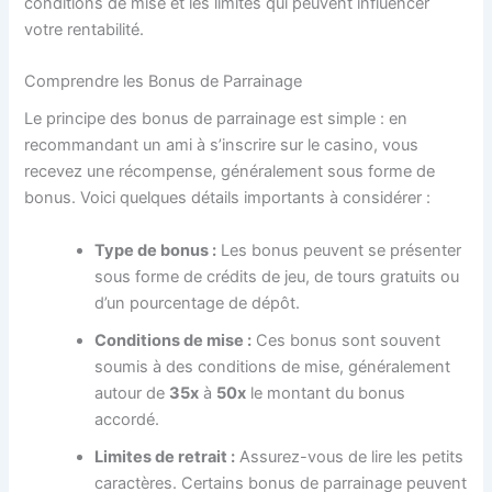
conditions de mise et les limites qui peuvent influencer
votre rentabilité.
Comprendre les Bonus de Parrainage
Le principe des bonus de parrainage est simple : en
recommandant un ami à s’inscrire sur le casino, vous
recevez une récompense, généralement sous forme de
bonus. Voici quelques détails importants à considérer :
Type de bonus :
Les bonus peuvent se présenter
sous forme de crédits de jeu, de tours gratuits ou
d’un pourcentage de dépôt.
Conditions de mise :
Ces bonus sont souvent
soumis à des conditions de mise, généralement
autour de
35x
à
50x
le montant du bonus
accordé.
Limites de retrait :
Assurez-vous de lire les petits
caractères. Certains bonus de parrainage peuvent