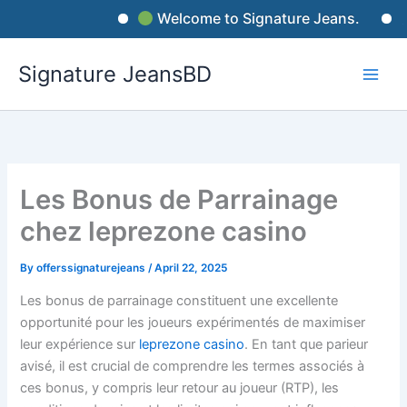
Skip
Welcome to Signature Jeans.
to
content
Signature JeansBD
Les Bonus de Parrainage
chez leprezone casino
By
offerssignaturejeans
/
April 22, 2025
Les bonus de parrainage constituent une excellente
opportunité pour les joueurs expérimentés de maximiser
leur expérience sur
leprezone casino
. En tant que parieur
avisé, il est crucial de comprendre les termes associés à
ces bonus, y compris leur retour au joueur (RTP), les