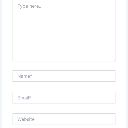
Type
here..
Name*
Email*
Website