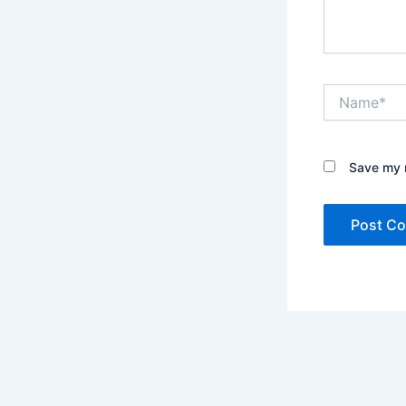
Name*
Save my n