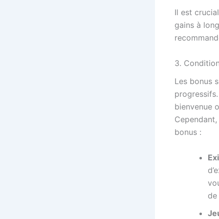
Il est cruc
gains à lon
recommand
3. Conditio
Les bonus s
progressifs
bienvenue o
Cependant, i
bonus :
Ex
d’
vo
de 
Jeu