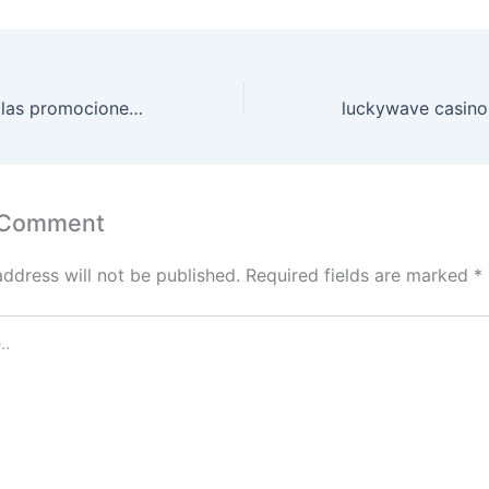
Cómo funcionan las promociones por lealtad en malina casino
 Comment
address will not be published.
Required fields are marked
*