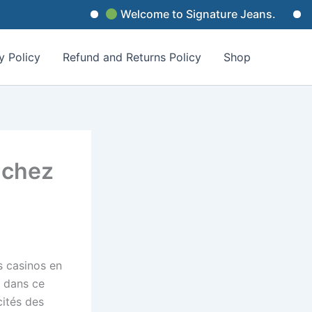
Welcome to Signature Jeans.
Sign
y Policy
Refund and Returns Policy
Shop
 chez
s casinos en
s dans ce
cités des