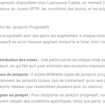
ogressifs disponibles chez Luckywave Casino, en mettant l’
Retour au Joueur (RTP), les conditions des bonus, et les ex
re les Jackpots Progressifs
s progressifs sont des gains qui augmentent à chaque mise
 jusqu’à ce qu’un heureux gagnant remporte le total. Voici 
ntribution des mises :
Une petite partie de chaque mise es
kpot, ce qui fait qu’il peut atteindre des montants impressi
pes de jackpots :
Il existe différents types de jackpots prog
amment les jackpots locaux (qui ne concernent qu’un seul j
kpots réseaux (qui rassemblent plusieurs jeux ou casinos).
gner un jackpot :
Pour remporter un jackpot progressif, v
vent remplir des conditions spécifiques, telles que parier 