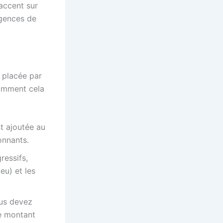
accent sur
igences de
 placée par
comment cela
t ajoutée au
onnants.
ressifs,
eu) et les
ous devez
le montant