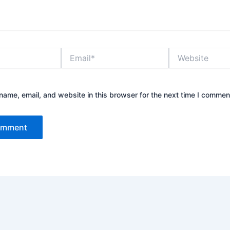
Email*
Website
ame, email, and website in this browser for the next time I commen