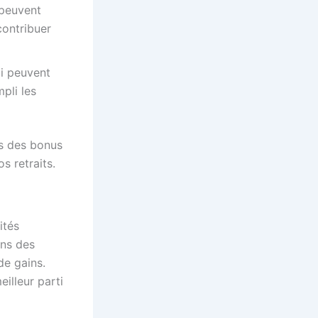
 peuvent
contribuer
ui peuvent
pli les
ns des bonus
s retraits.
ités
ons des
e gains.
illeur parti