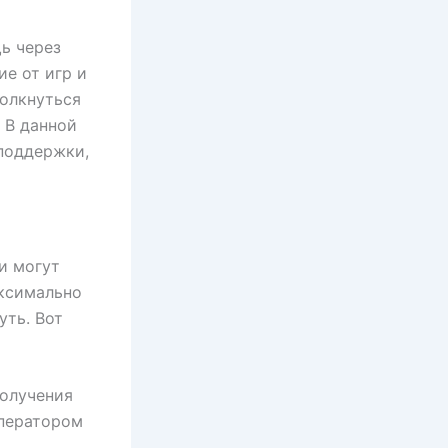
ь через
е от игр и
толкнуться
 В данной
 поддержки,
и могут
аксимально
уть. Вот
олучения
оператором