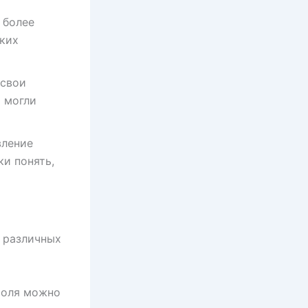
 более
аких
 свои
 могли
вление
и понять,
 различных
роля можно