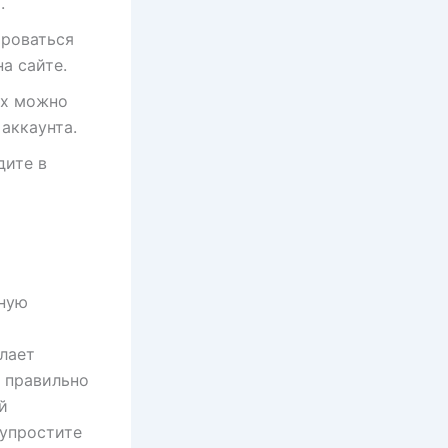
.
ироваться
а сайте.
ых можно
аккаунта.
дите в
я
вную
лает
о правильно
й
упростите