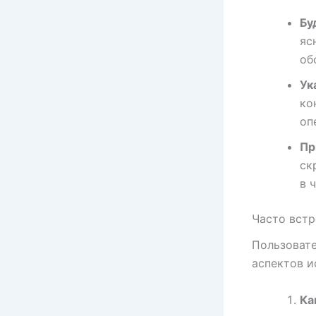
Бу
яс
об
Ук
ко
оп
Пр
ск
в 
Часто вст
Пользовате
аспектов и
Ка