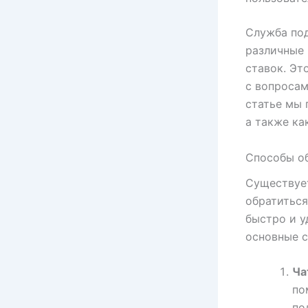
Служба под
различные 
ставок. Эт
с вопросам
статье мы 
а также ка
Способы о
Существует
обратиться
быстро и у
основные 
Ча
по
по