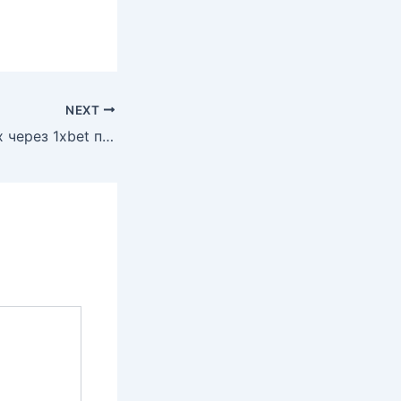
NEXT
Участие в акциях через 1xbet приложение: как не упустить?