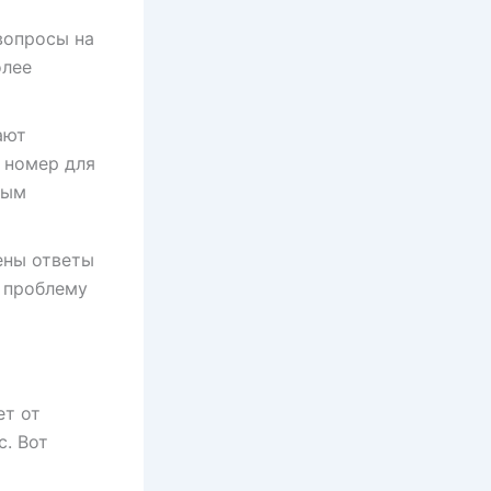
вопросы на
олее
ают
 номер для
ным
ены ответы
 проблему
ет от
. Вот