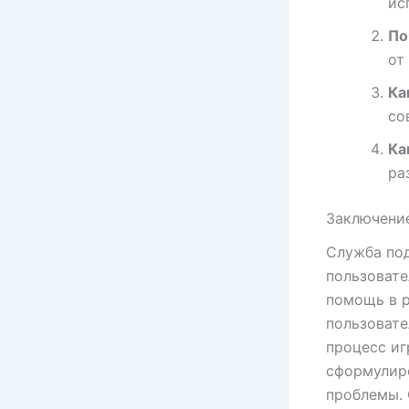
ис
По
от
Ка
со
Ка
ра
Заключени
Служба под
пользовате
помощь в р
пользовате
процесс иг
сформулир
проблемы.