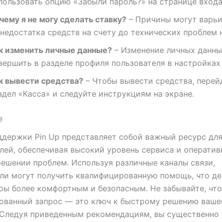
пользовать опцию «Забыли пароль?» на странице входа
чему я не могу сделать ставку?
– Причины могут варь
 недостатка средств на счету до технических проблем н
к изменить личные данные?
– Изменение личных данн
вершить в разделе профиля пользователя в настройках 
к вывести средства?
– Чтобы вывести средства, перей
здел «Касса» и следуйте инструкциям на экране.
е
держки Pin Up представляет собой важный ресурс дл
лей, обеспечивая высокий уровень сервиса и операти
ешении проблем. Используя различные каналы связи,
ли могут получить квалифицированную помощь, что де
ры более комфортным и безопасным. Не забывайте, чт
ованный запрос — это ключ к быстрому решению ваше
 Следуя приведенным рекомендациям, вы существенно 