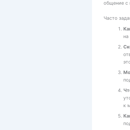
общение с 
Часто зада
Ка
на
Ск
от
эт
Мо
по
Чт
ут
к 
Ка
по