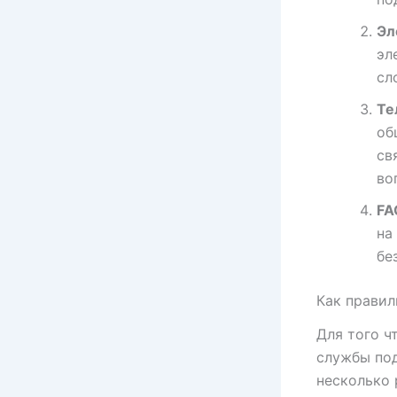
Эл
эл
сл
Те
об
св
во
FA
на
бе
Как правил
Для того ч
службы под
несколько 