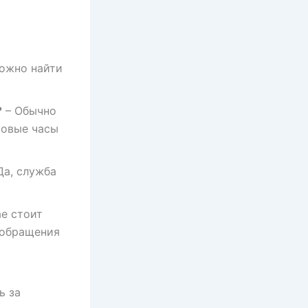
ожно найти
?
– Обычно
ковые часы
Да, служба
ае стоит
 обращения
ь за