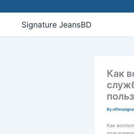
Skip
to
content
Signature JeansBD
Как в
служ
поль
By
offerssign
Как воспол
пользоват