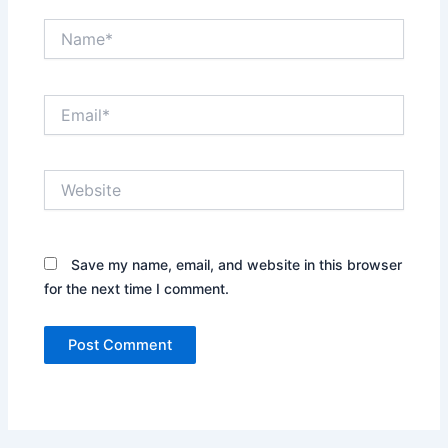
Name*
Email*
Website
Save my name, email, and website in this browser
for the next time I comment.