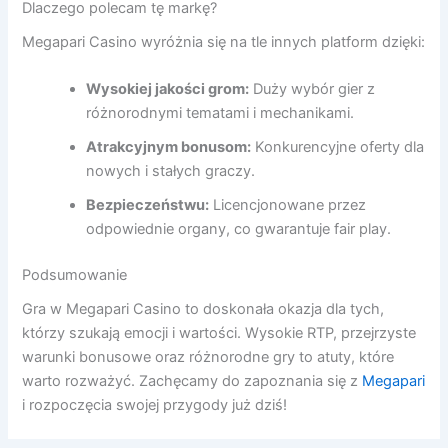
Dlaczego polecam tę markę?
Megapari Casino wyróżnia się na tle innych platform dzięki:
Wysokiej jakości grom:
Duży wybór gier z
różnorodnymi tematami i mechanikami.
Atrakcyjnym bonusom:
Konkurencyjne oferty dla
nowych i stałych graczy.
Bezpieczeństwu:
Licencjonowane przez
odpowiednie organy, co gwarantuje fair play.
Podsumowanie
Gra w Megapari Casino to doskonała okazja dla tych,
którzy szukają emocji i wartości. Wysokie RTP, przejrzyste
warunki bonusowe oraz różnorodne gry to atuty, które
warto rozważyć. Zachęcamy do zapoznania się z
Megapari
i rozpoczęcia swojej przygody już dziś!