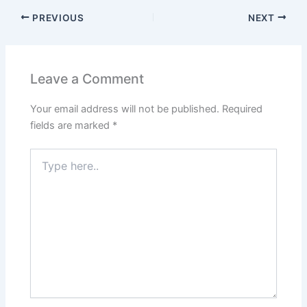
PREVIOUS
NEXT
Leave a Comment
Your email address will not be published.
Required
fields are marked
*
Type
here..