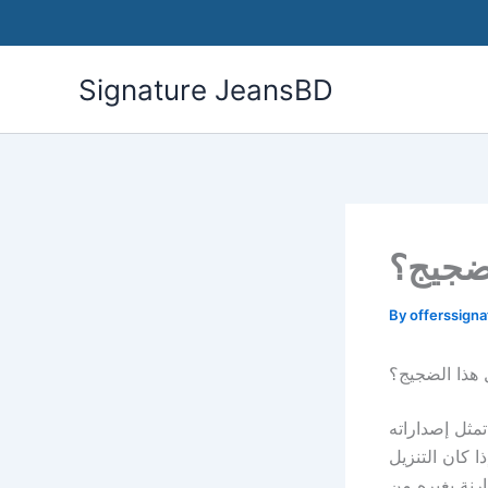
Skip
to
content
Signature JeansBD
ضجيج؟
By
offerssign
هذا الضجيج؟
مثل إصداراته
ا كان التنزيل
رنة بغيره من