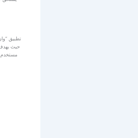
تطبيق “وان
حيث يهدف إ
مستخدم ب