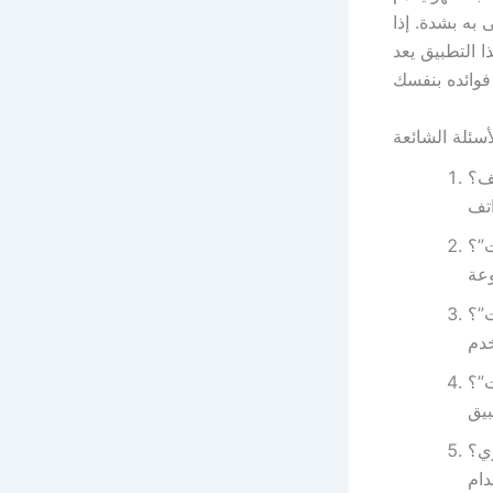
 به بشدة. إذا
 التطبيق يعد
أسئلة الشائعة
ف؟
ت”؟
ت”؟
”؟
ي؟