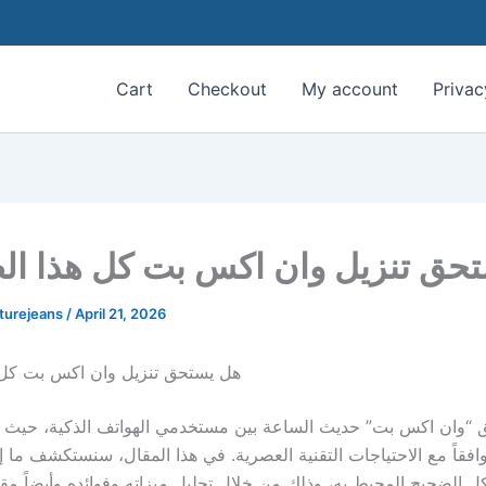
Cart
Checkout
My account
Privac
حق تنزيل وان اكس بت كل هذا ال
aturejeans
/
April 21, 2026
هل يستحق تنزيل وان اكس بت كل 
 “وان اكس بت” حديث الساعة بين مستخدمي الهواتف الذكية، حيث ت
وافقاً مع الاحتياجات التقنية العصرية. في هذا المقال، سنستكشف ما إذ
 الضجيج المحيط به، وذلك من خلال تحليل ميزاته وفوائده وأيضاً مقا