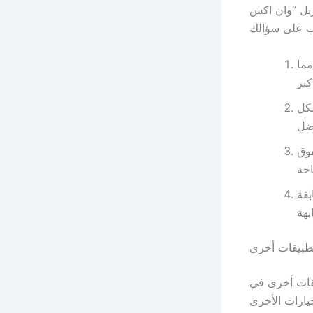
زيل “وان اكس
مما
شكل
فوق
بقة
طبيقات أخرى
يقات أخرى في