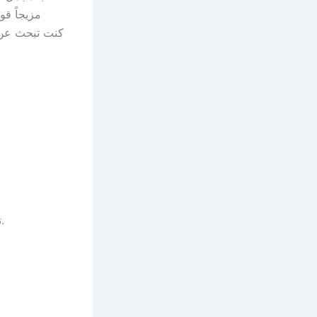
مزيجاً قو
كنت تبحث عن ت
تتضمن تحسينات الأداء ودعم بروتوكولات جديدة لتحسين تجربة المستخدم.