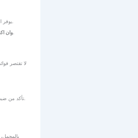
يوفر الكثير من أدوات التحليل، لكن الاستخدام اليومي قد يكون معقداً.
يجمع بين السرعة والبساطة، مما يجعله خياراً مثالياً للمستخدمين.
وان اك
لا تقتصر فوا
تأكد من ضبط إعدادات التطبيق وفقاً لاحتياجاتك الشخصية للحصول على أفضل تجربة.
بالمجمل، 