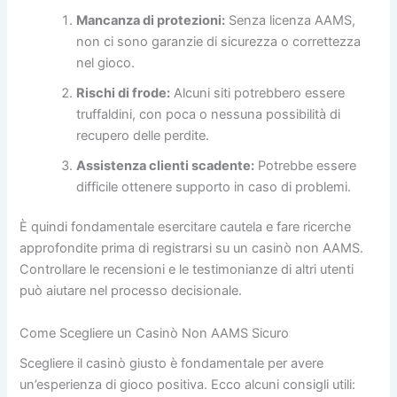
Mancanza di protezioni:
Senza licenza AAMS,
non ci sono garanzie di sicurezza o correttezza
nel gioco.
Rischi di frode:
Alcuni siti potrebbero essere
truffaldini, con poca o nessuna possibilità di
recupero delle perdite.
Assistenza clienti scadente:
Potrebbe essere
difficile ottenere supporto in caso di problemi.
È quindi fondamentale esercitare cautela e fare ricerche
approfondite prima di registrarsi su un casinò non AAMS.
Controllare le recensioni e le testimonianze di altri utenti
può aiutare nel processo decisionale.
Come Scegliere un Casinò Non AAMS Sicuro
Scegliere il casinò giusto è fondamentale per avere
un’esperienza di gioco positiva. Ecco alcuni consigli utili: