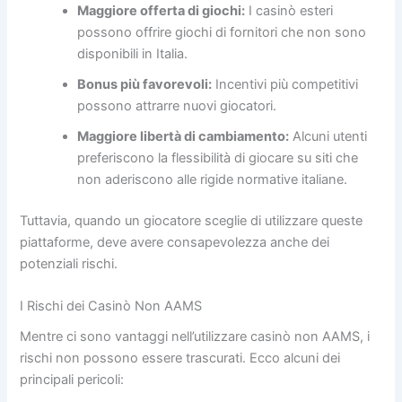
Maggiore offerta di giochi:
I casinò esteri
possono offrire giochi di fornitori che non sono
disponibili in Italia.
Bonus più favorevoli:
Incentivi più competitivi
possono attrarre nuovi giocatori.
Maggiore libertà di cambiamento:
Alcuni utenti
preferiscono la flessibilità di giocare su siti che
non aderiscono alle rigide normative italiane.
Tuttavia, quando un giocatore sceglie di utilizzare queste
piattaforme, deve avere consapevolezza anche dei
potenziali rischi.
I Rischi dei Casinò Non AAMS
Mentre ci sono vantaggi nell’utilizzare casinò non AAMS, i
rischi non possono essere trascurati. Ecco alcuni dei
principali pericoli: