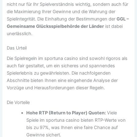
nicht nur für Ihr Spielverständnis wichtig, sondern auch für
die Maximierung Ihrer Gewinne und die Wahrung der
Spielintegrität. Die Einhaltung der Bestimmungen der
GGL –
Gemeinsame Glücksspielbehörde der Länder
ist dabei
unerlässlich.
Das Urteil
Die Spielregeln im sportuna casino sind sowohl rigoros als
auch fair gestaltet, um ein sicheres und spannendes
Spielerlebnis zu gewährleisten. Die nachfolgenden
Abschnitte bieten Ihnen eine eingehende Analyse der
Vorzüge und Herausforderungen dieser Regeln.
Die Vorteile
Hohe RTP (Return to Player) Quoten:
Viele
Spiele im sportuna casino bieten RTP-Werte von
bis zu 97%, was Ihnen eine faire Chance auf
Gewinne sichert.