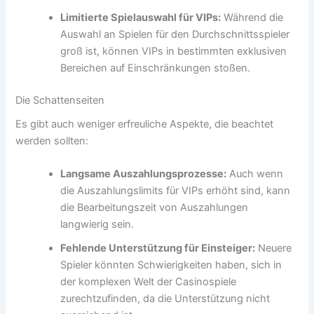
Limitierte Spielauswahl für VIPs:
Während die
Auswahl an Spielen für den Durchschnittsspieler
groß ist, können VIPs in bestimmten exklusiven
Bereichen auf Einschränkungen stoßen.
Die Schattenseiten
Es gibt auch weniger erfreuliche Aspekte, die beachtet
werden sollten:
Langsame Auszahlungsprozesse:
Auch wenn
die Auszahlungslimits für VIPs erhöht sind, kann
die Bearbeitungszeit von Auszahlungen
langwierig sein.
Fehlende Unterstützung für Einsteiger:
Neuere
Spieler könnten Schwierigkeiten haben, sich in
der komplexen Welt der Casinospiele
zurechtzufinden, da die Unterstützung nicht