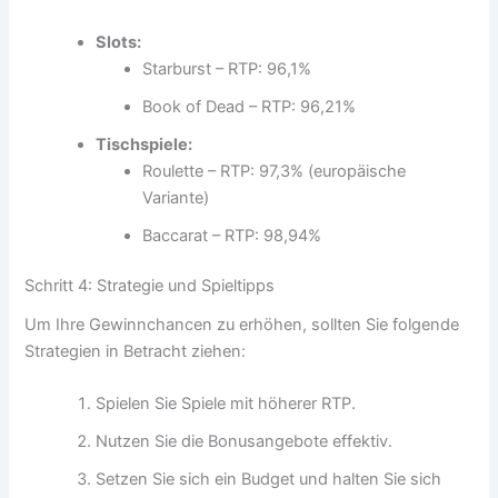
Slots:
Starburst – RTP: 96,1%
Book of Dead – RTP: 96,21%
Tischspiele:
Roulette – RTP: 97,3% (europäische
Variante)
Baccarat – RTP: 98,94%
Schritt 4: Strategie und Spieltipps
Um Ihre Gewinnchancen zu erhöhen, sollten Sie folgende
Strategien in Betracht ziehen:
Spielen Sie Spiele mit höherer RTP.
Nutzen Sie die Bonusangebote effektiv.
Setzen Sie sich ein Budget und halten Sie sich