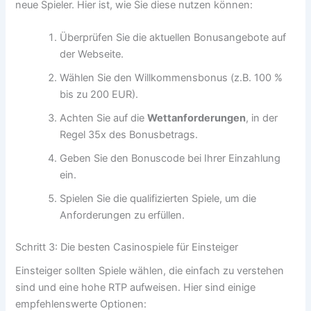
neue Spieler. Hier ist, wie Sie diese nutzen können:
Überprüfen Sie die aktuellen Bonusangebote auf
der Webseite.
Wählen Sie den Willkommensbonus (z.B. 100 %
bis zu 200 EUR).
Achten Sie auf die
Wettanforderungen
, in der
Regel 35x des Bonusbetrags.
Geben Sie den Bonuscode bei Ihrer Einzahlung
ein.
Spielen Sie die qualifizierten Spiele, um die
Anforderungen zu erfüllen.
Schritt 3: Die besten Casinospiele für Einsteiger
Einsteiger sollten Spiele wählen, die einfach zu verstehen
sind und eine hohe RTP aufweisen. Hier sind einige
empfehlenswerte Optionen: