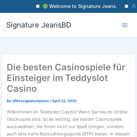
Skip
Welcome to Signature Jeans.
Si
to
content
Signature JeansBD
Die besten Casinospiele für
Einsteiger im Teddyslot
Casino
By
offerssignaturejeans
/
April 22, 2025
Willkommen im Teddyslot Casino! Wenn Sie neu im Online-
Glücksspiel sind, ist es wichtig, die besten Casinospiele
auszuwählen, die Ihnen nicht nur Spaß bringen, sondern
auch eine hohe Rückzahlungsquote (RTP) bieten. In diesem