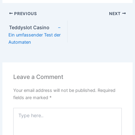
PREVIOUS
NEXT
Teddyslot Casino
–
Ein umfassender Test der
Automaten
Leave a Comment
Your email address will not be published.
Required
fields are marked
*
Type
here..