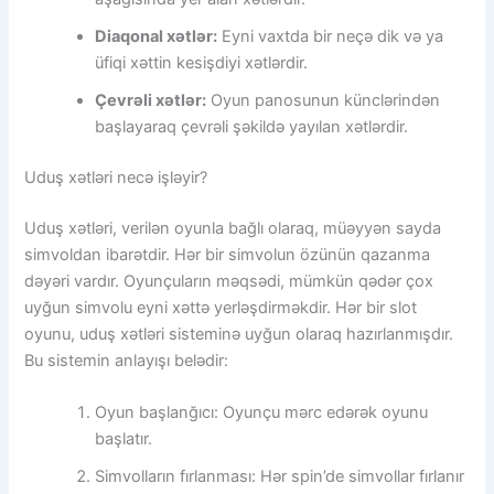
Diaqonal xətlər:
Eyni vaxtda bir neçə dik və ya
üfiqi xəttin kesişdiyi xətlərdir.
Çevrəli xətlər:
Oyun panosunun künclərindən
başlayaraq çevrəli şəkildə yayılan xətlərdir.
Uduş xətləri necə işləyir?
Uduş xətləri, verilən oyunla bağlı olaraq, müəyyən sayda
simvoldan ibarətdir. Hər bir simvolun özünün qazanma
dəyəri vardır. Oyunçuların məqsədi, mümkün qədər çox
uyğun simvolu eyni xəttə yerləşdirməkdir. Hər bir slot
oyunu, uduş xətləri sisteminə uyğun olaraq hazırlanmışdır.
Bu sistemin anlayışı belədir:
Oyun başlanğıcı: Oyunçu mərc edərək oyunu
başlatır.
Simvolların fırlanması: Hər spin’de simvollar fırlanır