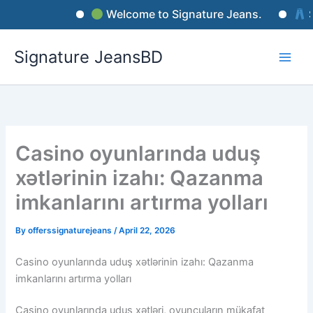
Skip
Welcome to Signature Jeans.
Sig
to
content
Signature JeansBD
Casino oyunlarında uduş
xətlərinin izahı: Qazanma
imkanlarını artırma yolları
By
offerssignaturejeans
/
April 22, 2026
Casino oyunlarında uduş xətlərinin izahı: Qazanma
imkanlarını artırma yolları
Casino oyunlarında uduş xətləri, oyunçuların mükafat