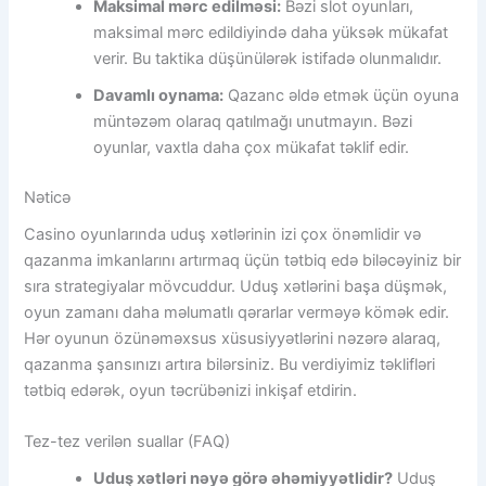
Maksimal mərc edilməsi:
Bəzi slot oyunları,
maksimal mərc edildiyində daha yüksək mükafat
verir. Bu taktika düşünülərək istifadə olunmalıdır.
Davamlı oynama:
Qazanc əldə etmək üçün oyuna
müntəzəm olaraq qatılmağı unutmayın. Bəzi
oyunlar, vaxtla daha çox mükafat təklif edir.
Nəticə
Casino oyunlarında uduş xətlərinin izi çox önəmlidir və
qazanma imkanlarını artırmaq üçün tətbiq edə biləcəyiniz bir
sıra strategiyalar mövcuddur. Uduş xətlərini başa düşmək,
oyun zamanı daha məlumatlı qərarlar verməyə kömək edir.
Hər oyunun özünəməxsus xüsusiyyətlərini nəzərə alaraq,
qazanma şansınızı artıra bilərsiniz. Bu verdiyimiz təklifləri
tətbiq edərək, oyun təcrübənizi inkişaf etdirin.
Tez-tez verilən suallar (FAQ)
Uduş xətləri nəyə görə əhəmiyyətlidir?
Uduş