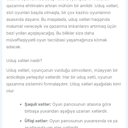
qazanma ehtimalını artıran mühüm bir amildir. Uduş xətləri,
slot oyunları başda olmaqla, bir çox kazino oyunlarının
əsasında dayanır. Bu məqalədə, uduş xətləri haqqında
məlumat verəcəyik və qazanma imkanlarını artırmaq üçün
bəzi yolları açıqlayacağıq. Bu biliklər sizə daha
müvəffəqiyyətli oyun təcrübəsi yaşamağınıza kömək
edəcək.
Uduş xətləri nədir?
Uduş xətləri, oyunçunun vurduğu simvolların, müəyyən bir
ardıcıllıqla yerləşdiyi xətlərdir. Hər bir uduş xətti, oyunun
qazanma sistemini formalaşdırır. Uduş xətləri aşağıdakı kimi
olur:
Şaquli xətlər:
Oyun panosunun atasına görə
birbaşa yuxarıdan aşağıya uzanan xətlərdir.
Üfiqi xətlər:
Oyun panosunun yuxarısında və ya
aşağısında yer alan xətlərdir.