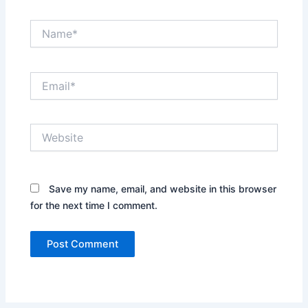
Name*
Email*
Website
Save my name, email, and website in this browser
for the next time I comment.