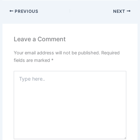
PREVIOUS
NEXT
Leave a Comment
Your email address will not be published.
Required
fields are marked
*
Type
here..