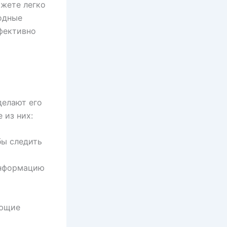
ожете легко
одные
фективно
делают его
 из них:
бы следить
информацию
ующие