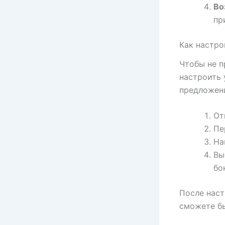
Во
пр
Как настро
Чтобы не п
настроить 
предложени
От
Пе
На
Вы
бо
После наст
сможете бы