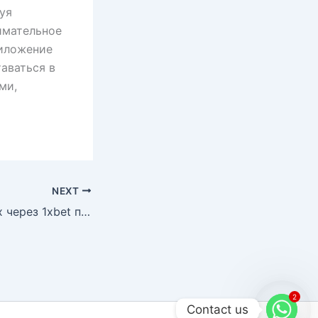
уя
имательное
риложение
аваться в
ми,
NEXT
Участие в акциях через 1xbet приложение: как не упустить?
2
Contact us