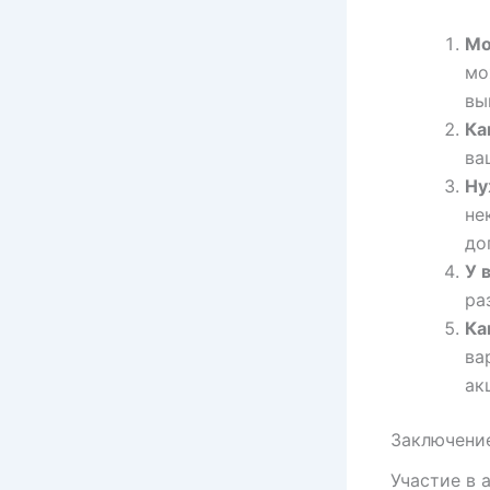
Мо
мо
вы
Ка
ва
Ну
не
до
У 
ра
Ка
ва
ак
Заключени
Участие в 