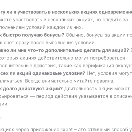
гу ли я участвовать в нескольких акциях одновременн
жете участвовать в нескольких акциях, но следите за
полнением условий каждой из них.
к быстро получаю бонусы?
Обычно, бонусы за акции п
ш счет сразу после выполнения условий.
жно ли мне что-то дополнительно делать для акций?
которых акциях действительно могут потребоваться
полнительные действия, такие как верификация аккаун
всех ли акций одинаковые условия?
Нет, условия могу
зличаться. Всегда внимательно читайте правила.
к долго действуют акции?
Длительность акции может
рьироваться — период действия указывается в описан
ции.
е
акциях через приложение 1xbet – это отличный способ 