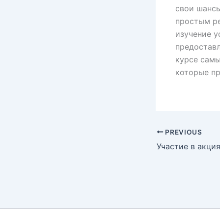
свои шансы
простым ре
изучение у
предоставл
курсе самы
которые пр
PREVIOUS