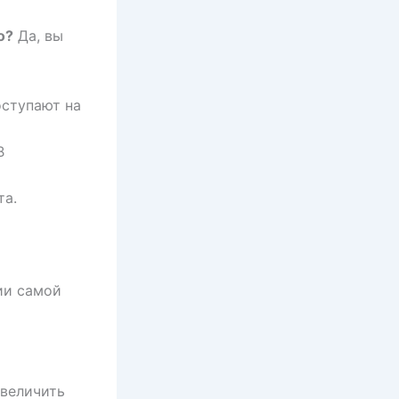
о?
Да, вы
оступают на
В
та.
т
ии самой
увеличить