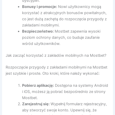
dyscyplin.
Bonusy i promocje:
Nowi użytkownicy mogą
korzystać z atrakcyjnych bonusów powitalnych,
co jest dużą zachętą do rozpoczęcia przygody z
zakładami mobilnymi.
Bezpieczeństwo:
Mostbet zapewnia wysoki
poziom ochrony danych, co buduje zaufanie
wśród użytkowników.
Jak zacząć korzystać z zakładów mobilnych na Mostbet?
Rozpoczęcie przygody z zakładami mobilnymi na Mostbet
jest szybkie i proste. Oto kroki, które należy wykonać:
Pobierz aplikację:
Dostępna na systemy Android
i iOS, możesz ją pobrać bezpośrednio ze strony
Mostbet.
Zarejestruj się:
Wypełnij formularz rejestracyjny,
aby stworzyć swoje konto. Upewnij się, że