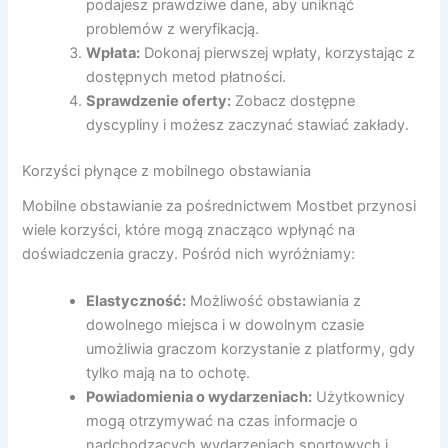
podajesz prawdziwe dane, aby uniknąć
problemów z weryfikacją.
Wpłata:
Dokonaj pierwszej wpłaty, korzystając z
dostępnych metod płatności.
Sprawdzenie oferty:
Zobacz dostępne
dyscypliny i możesz zaczynać stawiać zakłady.
Korzyści płynące z mobilnego obstawiania
Mobilne obstawianie za pośrednictwem Mostbet przynosi
wiele korzyści, które mogą znacząco wpłynąć na
doświadczenia graczy. Pośród nich wyróżniamy:
Elastyczność:
Możliwość obstawiania z
dowolnego miejsca i w dowolnym czasie
umożliwia graczom korzystanie z platformy, gdy
tylko mają na to ochotę.
Powiadomienia o wydarzeniach:
Użytkownicy
mogą otrzymywać na czas informacje o
nadchodzących wydarzeniach sportowych i