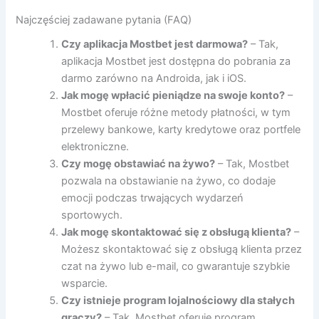
Najczęściej zadawane pytania (FAQ)
Czy aplikacja Mostbet jest darmowa?
– Tak,
aplikacja Mostbet jest dostępna do pobrania za
darmo zarówno na Androida, jak i iOS.
Jak mogę wpłacić pieniądze na swoje konto?
–
Mostbet oferuje różne metody płatności, w tym
przelewy bankowe, karty kredytowe oraz portfele
elektroniczne.
Czy mogę obstawiać na żywo?
– Tak, Mostbet
pozwala na obstawianie na żywo, co dodaje
emocji podczas trwających wydarzeń
sportowych.
Jak mogę skontaktować się z obsługą klienta?
–
Możesz skontaktować się z obsługą klienta przez
czat na żywo lub e-mail, co gwarantuje szybkie
wsparcie.
Czy istnieje program lojalnościowy dla stałych
graczy?
– Tak, Mostbet oferuje program