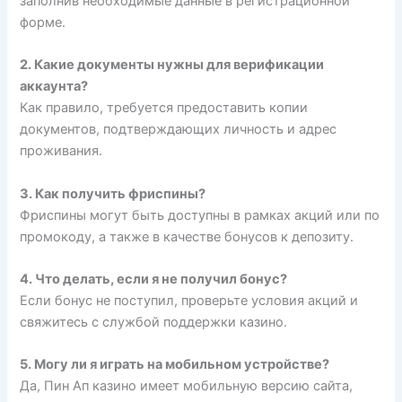
заполнив необходимые данные в регистрационной
форме.
2. Какие документы нужны для верификации
аккаунта?
Как правило, требуется предоставить копии
документов, подтверждающих личность и адрес
проживания.
3. Как получить фриспины?
Фриспины могут быть доступны в рамках акций или по
промокоду, а также в качестве бонусов к депозиту.
4. Что делать, если я не получил бонус?
Если бонус не поступил, проверьте условия акций и
свяжитесь с службой поддержки казино.
5. Могу ли я играть на мобильном устройстве?
Да, Пин Ап казино имеет мобильную версию сайта,