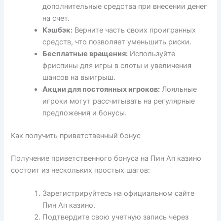
дополнительные средства при внесении денег
на счет.
Кэшбэк:
Верните часть своих проигранных
средств, что позволяет уменьшить риски.
Бесплатные вращения:
Используйте
фриспины для игры в слоты и увеличения
шансов на выигрыш.
Акции для постоянных игроков:
Лояльные
игроки могут рассчитывать на регулярные
предложения и бонусы.
Как получить приветственный бонус
Получение приветственного бонуса на Пин Ап казино
состоит из нескольких простых шагов:
Зарегистрируйтесь на официальном сайте
Пин Ап казино.
Подтвердите свою учетную запись через