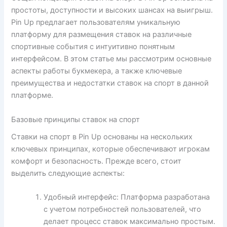
простоты, доступности и высоких шансах на выигрыш.
Pin Up предлагает пользователям уникальную
платформу для размещения ставок на различные
спортивные события с интуитивно понятным
интерфейсом. В этом статье мы рассмотрим основные
аспекты работы букмекера, а также ключевые
преимущества и недостатки ставок на спорт в данной
платформе.
Базовые принципы ставок на спорт
Ставки на спорт в Pin Up основаны на нескольких
ключевых принципах, которые обеспечивают игрокам
комфорт и безопасность. Прежде всего, стоит
выделить следующие аспекты:
Удобный интерфейс: Платформа разработана
с учетом потребностей пользователей, что
делает процесс ставок максимально простым.