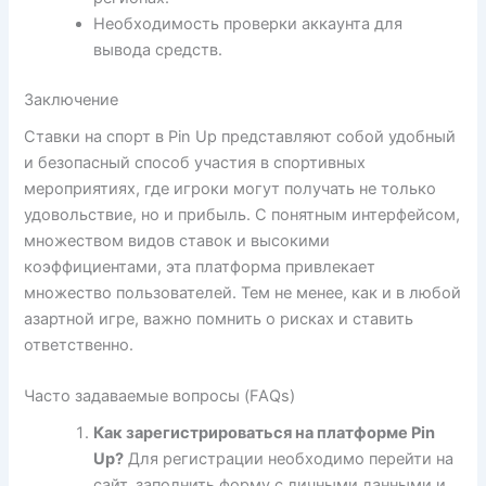
Необходимость проверки аккаунта для
вывода средств.
Заключение
Ставки на спорт в Pin Up представляют собой удобный
и безопасный способ участия в спортивных
мероприятиях, где игроки могут получать не только
удовольствие, но и прибыль. С понятным интерфейсом,
множеством видов ставок и высокими
коэффициентами, эта платформа привлекает
множество пользователей. Тем не менее, как и в любой
азартной игре, важно помнить о рисках и ставить
ответственно.
Часто задаваемые вопросы (FAQs)
Как зарегистрироваться на платформе Pin
Up?
Для регистрации необходимо перейти на
сайт, заполнить форму с личными данными и