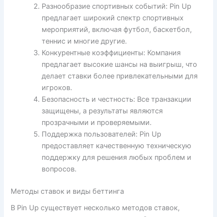
Разнообразие спортивных событий: Pin Up
предлагает широкий спектр спортивных
мероприятий, включая футбол, баскетбол,
теннис и многие другие.
Конкурентные коэффициенты: Компания
предлагает высокие шансы на выигрыш, что
делает ставки более привлекательными для
игроков.
Безопасность и честность: Все транзакции
защищены, а результаты являются
прозрачными и проверяемыми.
Поддержка пользователей: Pin Up
предоставляет качественную техническую
поддержку для решения любых проблем и
вопросов.
Методы ставок и виды беттинга
В Pin Up существует несколько методов ставок,