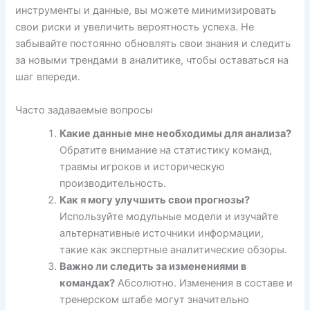
инструменты и данные, вы можете минимизировать
свои риски и увеличить вероятность успеха. Не
забывайте постоянно обновлять свои знания и следить
за новыми трендами в аналитике, чтобы оставаться на
шаг впереди.
Часто задаваемые вопросы
Какие данные мне необходимы для анализа?
Обратите внимание на статистику команд,
травмы игроков и историческую
производительность.
Как я могу улучшить свои прогнозы?
Используйте модульные модели и изучайте
альтернативные источники информации,
такие как экспертные аналитические обзоры.
Важно ли следить за изменениями в
командах?
Абсолютно. Изменения в составе и
тренерском штабе могут значительно