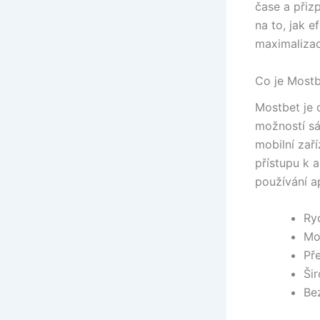
čase a přiz
na to, jak 
maximalizac
Co je Mostbe
Mostbet je 
možností sá
mobilní zaří
přístupu k 
používání a
Ry
Mo
Př
Ši
Be