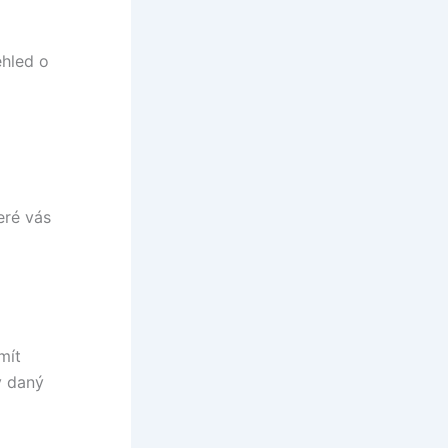
ehled o
eré vás
mít
v daný