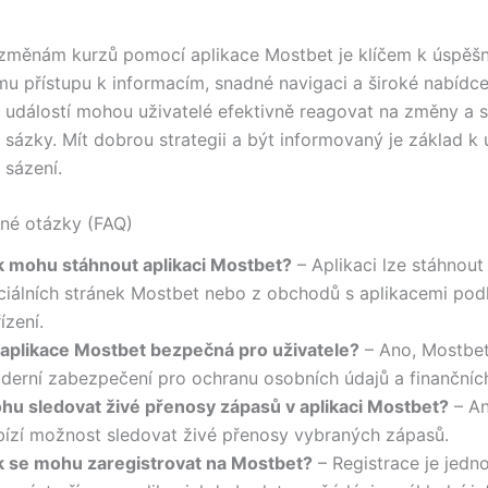
změnám kurzů pomocí aplikace Mostbet je klíčem k úspěš
mu přístupu k informacím, snadné navigaci a široké nabídc
 událostí mohou uživatelé efektivně reagovat na změny a s
é sázky. Mít dobrou strategii a být informovaný je základ k
 sázení.
né otázky (FAQ)
k mohu stáhnout aplikaci Mostbet?
– Aplikaci lze stáhnout
iciálních stránek Mostbet nebo z obchodů s aplikacemi pod
ízení.
 aplikace Mostbet bezpečná pro uživatele?
– Ano, Mostbet
derní zabezpečení pro ochranu osobních údajů a finančních
hu sledovat živé přenosy zápasů v aplikaci Mostbet?
– An
bízí možnost sledovat živé přenosy vybraných zápasů.
k se mohu zaregistrovat na Mostbet?
– Registrace je jedn