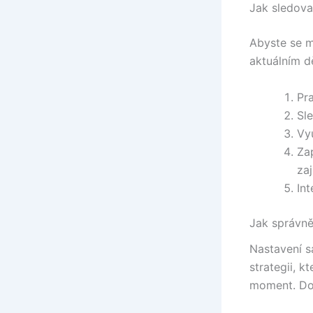
Jak sledova
Abyste se m
aktuálním dě
Pra
Sl
Vyu
Za
zaj
Int
Jak správně
Nastavení s
strategii, 
moment. Do