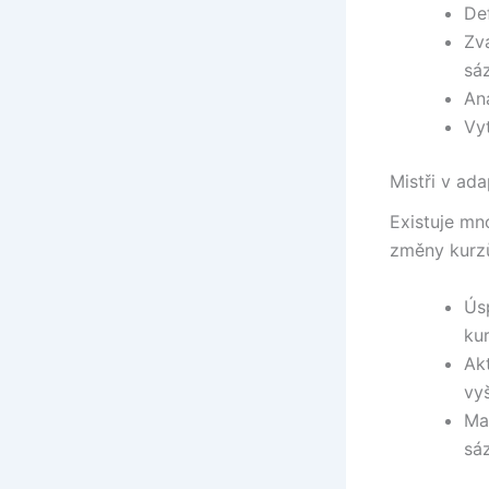
Def
Zv
sá
Ana
Vy
Mistři v ad
Existuje mn
změny kurzů
Úsp
kur
Ak
vy
Ma
sá