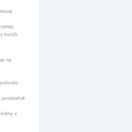
émové
trendy.
y kurzů.
at na
ovlivnilo
k podstatně
 změny v