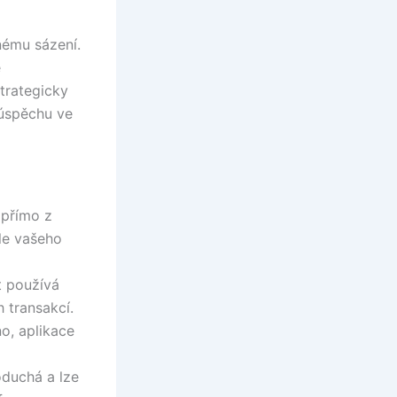
nému sázení.
e
trategicky
 úspěchu ve
 přímo z
le vašeho
 používá
 transakcí.
o, aplikace
oduchá a lze